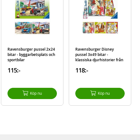
Ravensburger pussel 2x24
Ravensburger Disney
bitar - byggarbetsplats och
pussel 3x49 bitar -
sportbilar
klassiska djurhistorier från
Disney
115:-
118:-
Köp nu
Köp nu