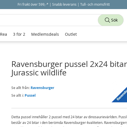
Fri frakt över 599,-* | Snabb leverans | Tull- och momsfritt
Sök
 Rea
3 för 2
Medlemsdeals
Outlet
Ravensburger pussel 2x24 bitar
Jurassic wildlife
Se allt från:
Ravensburger
Se allt i:
Pussel
Detta pussel innehåller 2 pussel med 24 bitar av dinosaurievärlden. Pussl
består av 24 bitar i den berömda Ravensburger-kvaliteten. Ravensburger