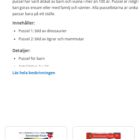
pussel har varit älskat av barn och vuxna i mer än 100 år. Pussel är roligt
kan göras ensam eller med familj och vänner. Alla pusselbitarna är unika
passar bara på ett ställe.
Innehåller:
Pussel 1: bild av dinosaurier
Pussel 2: bild av tigrar och mammutar
Detaljer:
Pussel för barn
Antal bitar: 2 x 24
Läs hela beskrivningen
Motiv: dinosaurievärlden
Rek ålder: från 4 år
Mer
Modell
10105179
information
EAN
4005556051793
Varumärke
Ravensburger