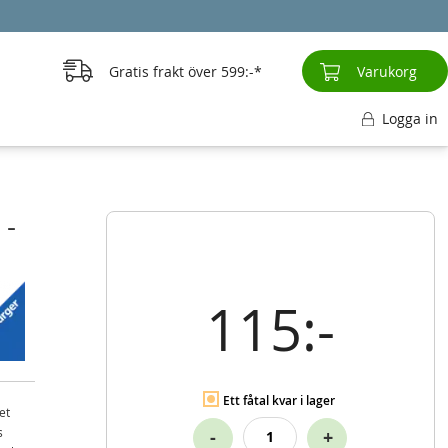
Gratis frakt över
599:-
Varukorg
Logga in
 -
115:-
Ett fåtal kvar i lager
et
s
-
+