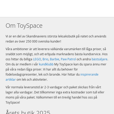
Om ToySpace
Vi är en del av Skandinaviens största leksaksbutik på nätet och används
redan av över 250 000 svenska kunder!
Våra ambitioner är att leverera välkända varumärken till låga priser, så
snabbt som möjligt, och att erbjuda marknadens bästa kundservice. Hos
oss hittar du billiga
LEGO
,
Brio
,
Barbie
,
Paw Patrol
och andra
bästsäljare
.
Om du är medlem i vår
kundklubb
My ToySpace kan du spara ännu mer
på våra redan låga priser. Vi har allt du behöver för
födelsedagspresenter, lek och lärande. Här hittar du
inspirerande
artiklar
om lek och aktiviteter.
Vår normala leveranstid är 2-3 vardagar och paket skickas från vårt
lager alla vardagar. Det tillkommer inga extra kostnader som tull eller
moms på våra paket. Välkommen till en trevlig handel hos oss på
ToySpace!
Årets butik 2025