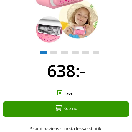
638:-
I lager
Köp nu
Skandinaviens största leksaksbutik