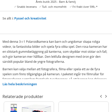
Årets butik 2025 - Barn & familj
Snabb leverans
Tull- och momsfritt
Fri frakt över 599,-*
Se allt i:
Pyssel och kreativitet
Med denna 3-i-1 Polaroidkamera kan barn och ungdomar skapa roliga
videor, ta fantastiska bilder och spela fyra olika spel. Den rosa kameran har
en slitstark gummibeläggning på kanterna, som skyddar mot stötar och fall,
och gör kameran mer hållbar. Den lekfulla designen med öron gör den
särskilt populär bland de yngre fotograferna.
Barnen kan välja mellan att fotografera, filma eller spela ett av de fyra
spelen som finns tillgängliga på kameran. I paketet ingår tre filmrullar för
fotografering samt fem färgglada tuschpennor, så att barnen kan dekorera
sina bilder efteråt. När de fotograferar kan de göra bilderna ännu mer unika
Läs hela beskrivningen
med hjälp av 6 olika filter, 8 specialeffekter och 20 olika ramar.
Relaterade produkter
Kameran levereras med en praktisk bärrem för enkel hantering, en
laddkabel och tydliga bruksanvisningar. Ett minneskort ingår också för att
bevara alla speciella ögonblick.