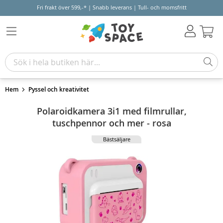
Fri frakt över 599,-* | Snabb leverans | Tull- och momsfritt
Varu
Hem
Pyssel och kreativitet
Polaroidkamera 3i1 med filmrullar,
tuschpennor och mer - rosa
Bästsäljare