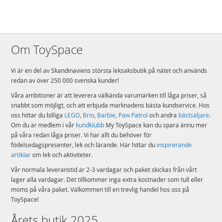
Om ToySpace
Vi är en del av Skandinaviens största leksaksbutik på nätet och används
redan av över 250 000 svenska kunder!
Våra ambitioner är att leverera välkända varumärken till låga priser, så
snabbt som möjligt, och att erbjuda marknadens bästa kundservice. Hos
oss hittar du billiga
LEGO
,
Brio
,
Barbie
,
Paw Patrol
och andra
bästsäljare
.
Om du är medlem i vår
kundklubb
My ToySpace kan du spara ännu mer
på våra redan låga priser. Vi har allt du behöver för
födelsedagspresenter, lek och lärande. Här hittar du
inspirerande
artiklar
om lek och aktiviteter.
Vår normala leveranstid är 2-3 vardagar och paket skickas från vårt
lager alla vardagar. Det tillkommer inga extra kostnader som tull eller
moms på våra paket. Välkommen till en trevlig handel hos oss på
ToySpace!
Årets butik 2025