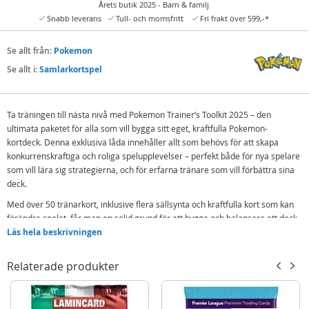
Årets butik 2025 - Barn & familj
Snabb leverans
Tull- och momsfritt
Fri frakt över 599,-*
Se allt från:
Pokemon
Se allt i:
Samlarkortspel
Ta träningen till nästa nivå med Pokemon Trainer’s Toolkit 2025 – den
ultimata paketet för alla som vill bygga sitt eget, kraftfulla Pokemon-
kortdeck. Denna exklusiva låda innehåller allt som behövs för att skapa
konkurrenskraftiga och roliga spelupplevelser – perfekt både för nya spelare
som vill lära sig strategierna, och för erfarna tränare som vill förbättra sina
deck.
Med över 50 tränarkort, inklusive flera sällsynta och kraftfulla kort som kan
förändra spelet, får man en solid grund för att bygga och balansera ett deck.
Dessutom följer det med 4 boosterpaket som ger ännu fler möjligheter att
Läs hela beskrivningen
dra speciella Pokemon, energikort och legendariska kort.
Relaterade produkter
Allt är packat i en praktisk förvaringslåda med kortskydd, tärningar,
tillståndsmarkörer och en strategi-guide – så spelaren är redo för kamp
direkt.