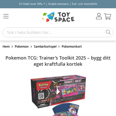
Fri frakt över 599,-* | Snabb leverans | Tull- och momsfritt
Varu
Hem
Pokemon
Samlarkortspel
Pokemonkort
Pokemon TCG: Trainer’s Toolkit 2025 – bygg ditt
eget kraftfulla kortlek