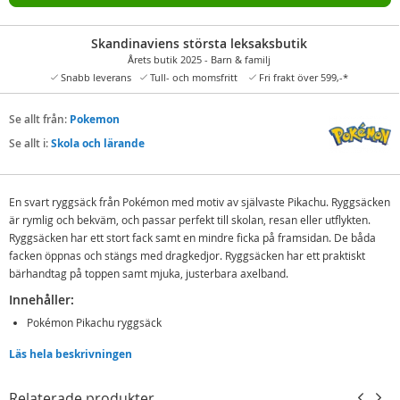
Skandinaviens största leksaksbutik
Årets butik 2025 - Barn & familj
Snabb leverans
Tull- och momsfritt
Fri frakt över 599,-*
Se allt från:
Pokemon
Se allt i:
Skola och lärande
En svart ryggsäck från Pokémon med motiv av självaste Pikachu. Ryggsäcken
är rymlig och bekväm, och passar perfekt till skolan, resan eller utflykten.
Ryggsäcken har ett stort fack samt en mindre ficka på framsidan. De båda
facken öppnas och stängs med dragkedjor. Ryggsäcken har ett praktiskt
bärhandtag på toppen samt mjuka, justerbara axelband.
Innehåller:
Pokémon Pikachu ryggsäck
Läs hela beskrivningen
Detaljer
Rymmer ca. 20 liter
Relaterade produkter