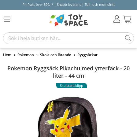
Fri frakt över 599,-* | Snabb leverans | Tull- och momsfritt
Varu
Hem
Pokemon
Skola och lärande
Ryggsäckar
Pokemon Ryggsäck Pikachu med ytterfack - 20
liter - 44 cm
Skolstartsklipp