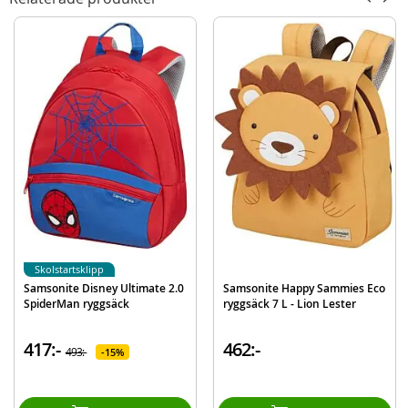
Mått ca.: 44x30x16 cm
Ålder: från 3 år
Mer
Modell
061509002L
information
EAN
5701359803940
Varumärke
Pokemon
Skolstartsklipp
Samsonite Disney Ultimate 2.0
Samsonite Happy Sammies Eco
SpiderMan ryggsäck
ryggsäck 7 L - Lion Lester
417:-
462:-
493:-
15%