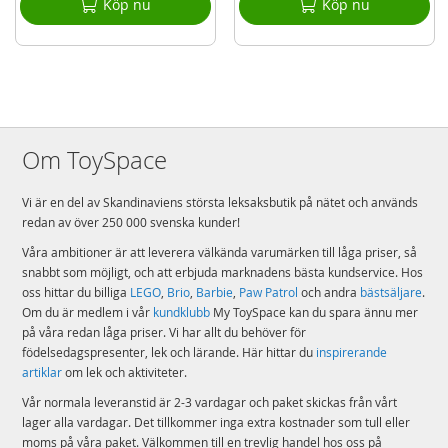
Köp nu
Köp nu
Om ToySpace
Vi är en del av Skandinaviens största leksaksbutik på nätet och används
redan av över 250 000 svenska kunder!
Våra ambitioner är att leverera välkända varumärken till låga priser, så
snabbt som möjligt, och att erbjuda marknadens bästa kundservice. Hos
oss hittar du billiga
LEGO
,
Brio
,
Barbie
,
Paw Patrol
och andra
bästsäljare
.
Om du är medlem i vår
kundklubb
My ToySpace kan du spara ännu mer
på våra redan låga priser. Vi har allt du behöver för
födelsedagspresenter, lek och lärande. Här hittar du
inspirerande
artiklar
om lek och aktiviteter.
Vår normala leveranstid är 2-3 vardagar och paket skickas från vårt
lager alla vardagar. Det tillkommer inga extra kostnader som tull eller
moms på våra paket. Välkommen till en trevlig handel hos oss på