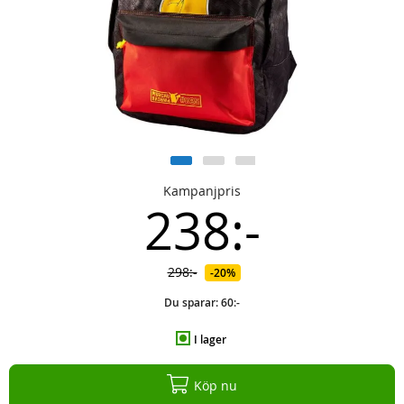
Kampanjpris
238:-
298:-
20%
Du sparar:
60:-
I lager
Köp nu