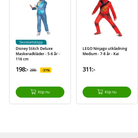
Skolstartsklipp
Disney Stitch Deluxe
LEGO Ninjago utklädning
Maskeradkläder - 5-6 år -
Medium - 7-8 år - Kai
116 cm
198:-
311:-
288:-
31%
Köp nu
Köp nu