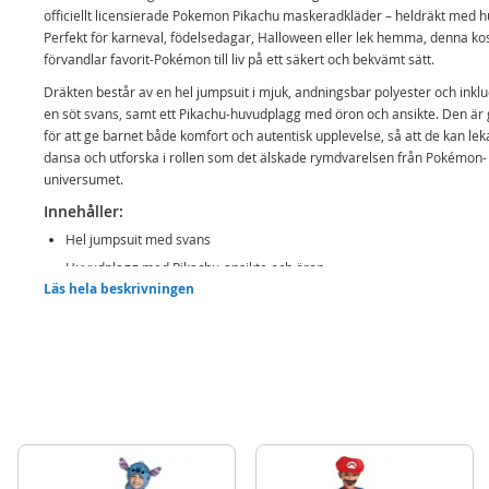
officiellt licensierade Pokemon Pikachu maskeradkläder – heldräkt med h
Perfekt för karneval, födelsedagar, Halloween eller lek hemma, denna k
förvandlar favorit-Pokémon till liv på ett säkert och bekvämt sätt.
Dräkten består av en hel jumpsuit i mjuk, andningsbar polyester och inkl
en söt svans, samt ett Pikachu-huvudplagg med öron och ansikte. Den är 
för att ge barnet både komfort och autentisk upplevelse, så att de kan lek
dansa och utforska i rollen som det älskade rymdvarelsen från Pokémon-
universumet.
Innehåller:
Hel jumpsuit med svans
Huvudplagg med Pikachu-ansikte och öron
Läs hela beskrivningen
Detaljer:
Storlek: ca. 128 cm
Ålder: 7-8 år
Mer
Modell
94703K-V2-20L
information
EAN
192995138049