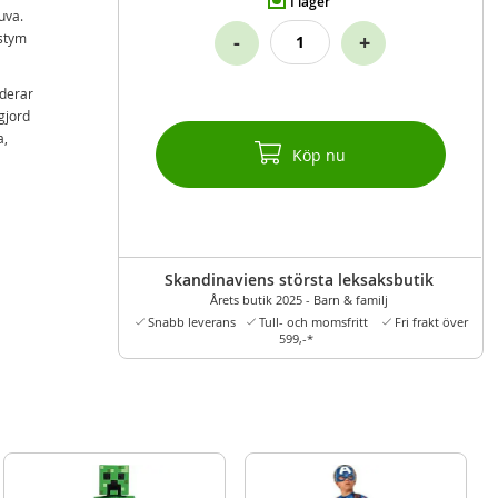
I lager
uva.
ostym
-
+
uderar
gjord
a,
Köp nu
Skandinaviens största leksaksbutik
Årets butik 2025 - Barn & familj
Snabb leverans
Tull- och momsfritt
Fri frakt över
599,-*