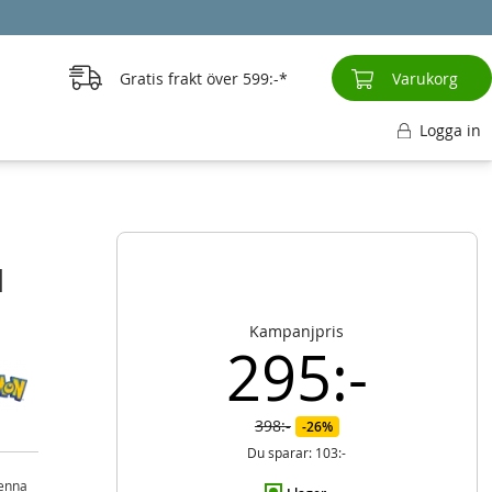
Gratis frakt över
599:-
Varukorg
Logga in
d
Kampanjpris
295:-
398:-
26%
Du sparar:
103:-
denna