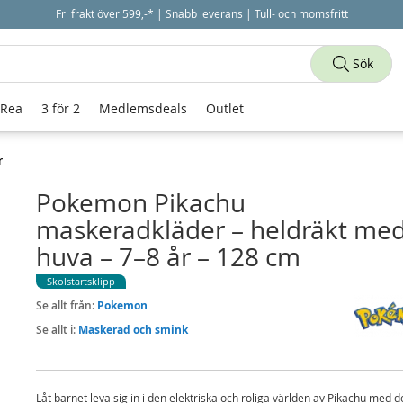
Fri frakt över 599,-* | Snabb leverans | Tull- och momsfritt
Sök
 Rea
3 för 2
Medlemsdeals
Outlet
r
Pokemon Pikachu
maskeradkläder – heldräkt me
huva – 7–8 år – 128 cm
Skolstartsklipp
Se allt från:
Pokemon
Se allt i:
Maskerad och smink
Låt barnet leva sig in i den elektriska och roliga världen av Pikachu med 