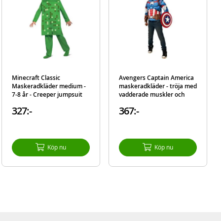
Minecraft Classic
Avengers Captain America
Maskeradkläder medium -
maskeradkläder - tröja med
7-8 år - Creeper jumpsuit
vadderade muskler och
med mask
mask - one size
327:-
367:-
Köp nu
Köp nu