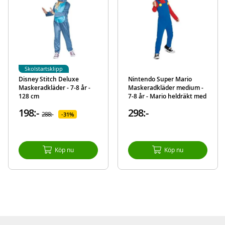
Varumärke
Pokemon
Skolstartsklipp
Disney Stitch Deluxe
Nintendo Super Mario
Maskeradkläder - 7-8 år -
Maskeradkläder medium -
128 cm
7-8 år - Mario heldräkt med
hatt
198:-
298:-
288:-
31%
Köp nu
Köp nu