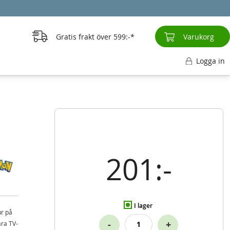
Gratis frakt över
599:-
Varukorg
Logga in
201:-
I lager
r på
-
+
ära TV-