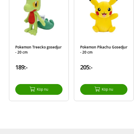
Pokemon Treecko gosedjur
Pokemon Pikachu Gosedjur
- 20 cm
- 20 cm
189:-
205:-
Köp nu
Köp nu