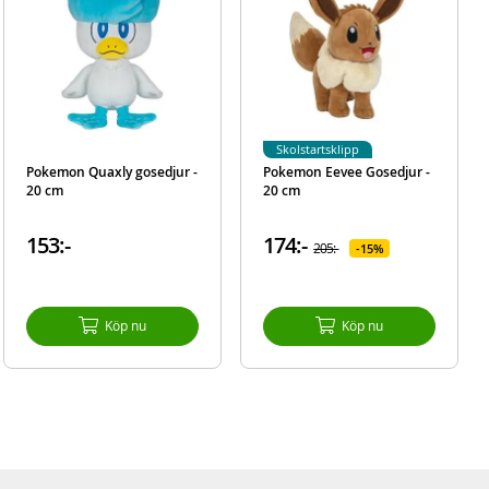
Skolstartsklipp
Pokemon Quaxly gosedjur -
Pokemon Eevee Gosedjur -
20 cm
20 cm
153:-
174:-
205:-
15%
Köp nu
Köp nu