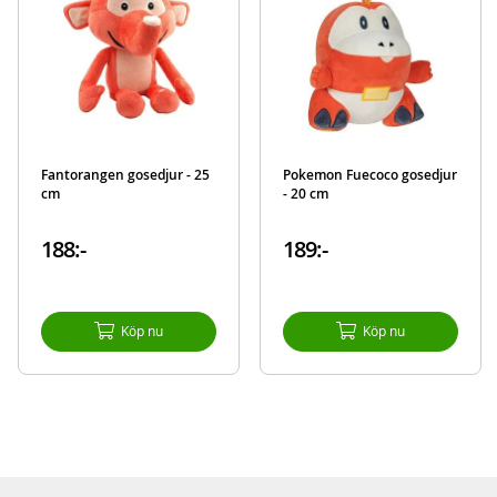
Fantorangen gosedjur - 25
Pokemon Fuecoco gosedjur
cm
- 20 cm
188:-
189:-
Köp nu
Köp nu