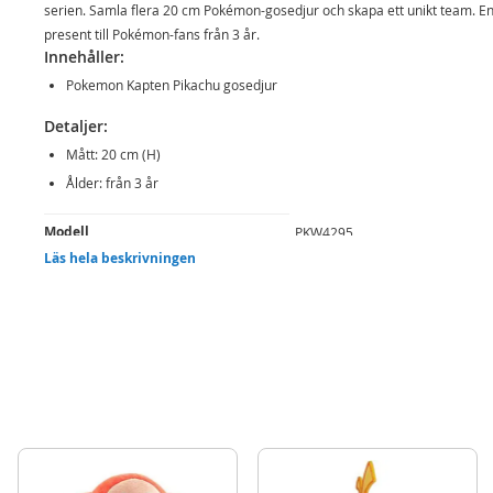
serien. Samla flera 20 cm Pokémon-gosedjur och skapa ett unikt team. En
present till Pokémon-fans från 3 år.
Innehåller:
Pokemon Kapten Pikachu gosedjur
Detaljer:
Mått: 20 cm (H)
Ålder: från 3 år
Mer
Modell
PKW4295
information
Läs hela beskrivningen
EAN
191726763079
Varumärke
Pokemon