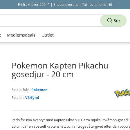
Fri frakt över 599,-* | Snabb leverans | Tull- och momsfritt
Sök
2
Medlemsdeals
Outlet
Pokemon Kapten Pikachu
gosedjur - 20 cm
Se allt från:
Pokemon
Se allt i:
Vårfynd
Redo för nya äventyr med Kapten Pikachu? Detta mjuka Pokémon-gosedju
20 cm bär en speciell kaptenshatt och är troget återgivet efter den popul