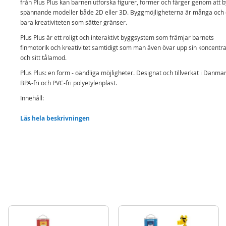
från Plus Plus kan barnen utforska figurer, former och färger genom att 
spännande modeller både 2D eller 3D. Byggmöjligheterna är många och 
bara kreativiteten som sätter gränser.
Plus Plus är ett roligt och interaktivt byggsystem som främjar barnets
finmotorik och kreativitet samtidigt som man även övar upp sin koncentra
och sitt tålamod.
Plus Plus: en form - oändliga möjligheter. Designat och tillverkat i Danma
BPA-fri och PVC-fri polyetylenplast.
Innehåll:
360 Plus Plus bitar som lyser i mörker
Läs hela beskrivningen
Bygganvisningar
Detaljer:
Mått: Varje bit mäter 20mm x 12mm.
Rek.ålder. från 5 år.
Mer
Modell
3808
information
EAN
5710409104333