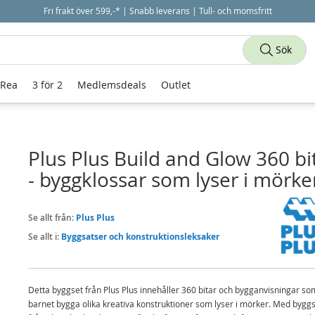
Fri frakt över 599,-* | Snabb leverans | Tull- och momsfritt
Sök
 Rea
3 för 2
Medlemsdeals
Outlet
Plus Plus Build and Glow 360 bi
- byggklossar som lyser i mörke
Se allt från:
Plus Plus
Se allt i:
Byggsatser och konstruktionsleksaker
Detta byggset från Plus Plus innehåller 360 bitar och bygganvisningar so
barnet bygga olika kreativa konstruktioner som lyser i mörker. Med bygg