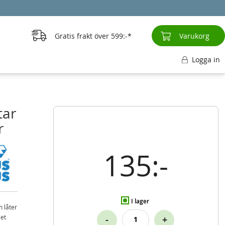
Gratis frakt över
599:-
Varukorg
Logga in
tar
r
135:-
I lager
m låter
set
-
+