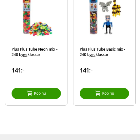
Varumärke
Plus Plus
Aktuellt
Bästsäljare
Plus Plus Tube Neon mix -
Plus Plus Tube Basic mix -
240 byggklossar
240 byggklossar
141:-
141:-
Köp nu
Köp nu