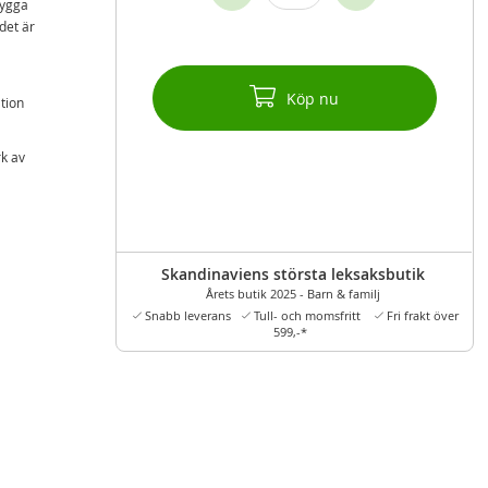
bygga
det är
Köp nu
tion
rk av
Skandinaviens största leksaksbutik
Årets butik 2025 - Barn & familj
Snabb leverans
Tull- och momsfritt
Fri frakt över
599,-*