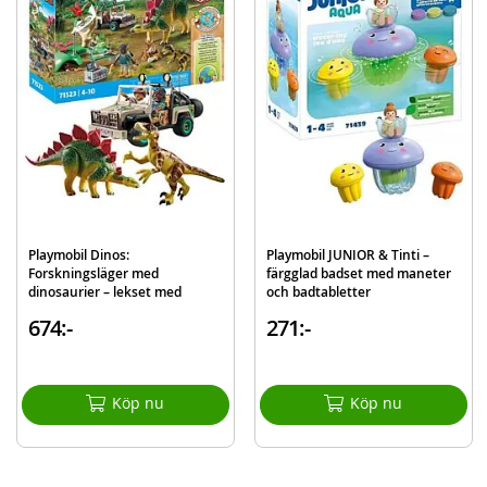
Playmobil inspirerar barn till att skapa sina egna äventyr, och låter fantasin
få spira fritt. Kärnan till PLAYMOBIL är figurerna. De är 7,5 cm höga, har
rörliga lämmar, händer med grepfunktion som kan hålla fast olika passande
tillbehör, och ett runt roterande huvud med ett glatt ansikte. Lekseten är
underhållande, stimulerar öga-hand-koordination, och bidrar till
vidareutveckling av rumskänsla och sociala färdigheter
Mer
Modell
70744
information
EAN
4008789707444
Varumärke
Playmobil
Playmobil Dinos:
Playmobil JUNIOR & Tinti –
Forskningsläger med
färgglad badset med maneter
dinosaurier – lekset med
och badtabletter
terrängbil och Stegosaurus
674:-
271:-
Köp nu
Köp nu