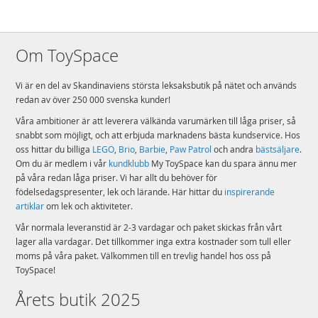
Om ToySpace
Vi är en del av Skandinaviens största leksaksbutik på nätet och används
redan av över 250 000 svenska kunder!
Våra ambitioner är att leverera välkända varumärken till låga priser, så
snabbt som möjligt, och att erbjuda marknadens bästa kundservice. Hos
oss hittar du billiga
LEGO
,
Brio
,
Barbie
,
Paw Patrol
och andra
bästsäljare
.
Om du är medlem i vår
kundklubb
My ToySpace kan du spara ännu mer
på våra redan låga priser. Vi har allt du behöver för
födelsedagspresenter, lek och lärande. Här hittar du
inspirerande
artiklar
om lek och aktiviteter.
Vår normala leveranstid är 2-3 vardagar och paket skickas från vårt
lager alla vardagar. Det tillkommer inga extra kostnader som tull eller
moms på våra paket. Välkommen till en trevlig handel hos oss på
ToySpace!
Årets butik 2025