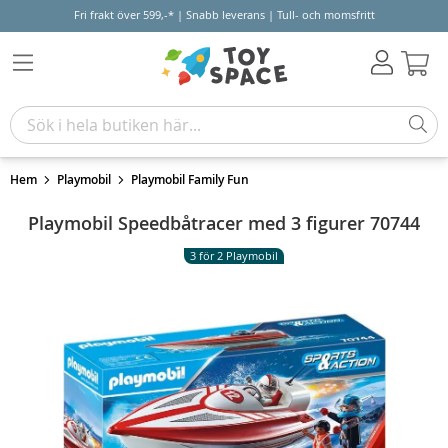
Fri frakt över 599,-* | Snabb leverans | Tull- och momsfritt
Varu
Hem
Playmobil
Playmobil Family Fun
Playmobil Speedbåtracer med 3 figurer 70744
3 för 2 Playmobil