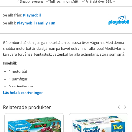
Snabb leverans
Tull- och momsfritt
Fri frakt över 599,-*
Se allt från:
Playmobil
Se allt i:
Playmobil Family Fun
Gå ombord på den tjusiga motorbåten och susa över vågorna. Med denna
snabba motorbåt är du stjärnan på havet och vinner alla lopp! Medtävlarna
kan vara förvånas! Fantastiskt vattenkul för alla actionfans, stora som små.
Innehåll:
1 motorbåt
1 Barnfigur
2 racingfigurer
Läs hela beskrivningen
Och mer
Detaljer:
Relaterade produkter
Mått: 27 x 11 x 6,5 cm (LxBxH)
Ålder: från 4 år