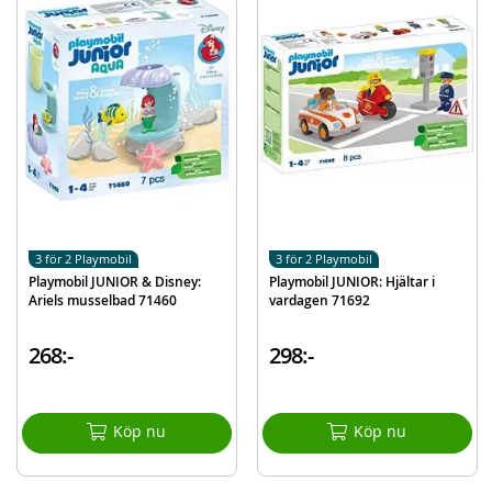
Landningsbana med sugkopp
Skopa
Detaljer:
Antal delar: 10
Ålder: från 1 år
Mer
Modell
71689
information
EAN
4008789716897
3 för 2 Playmobil
3 för 2 Playmobil
Varumärke
Playmobil
Playmobil JUNIOR & Disney:
Playmobil JUNIOR: Hjältar i
Ariels musselbad 71460
vardagen 71692
268:-
298:-
Köp nu
Köp nu