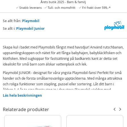
Årets butik 2025 - Barn & familj
Snabb leverans
Tull- och momsfritt
Fri frakt över 599,-*
Se allt från:
Playmobil
Se allt i:
Playmobil Junior
Skapa kul i badet med Playmobils fångst med havsdjur! Använd rutschbanan,
uppsamlingskoppen och nätet för att fånga babyhajen, babybläckfisken och
klotfisken. Med sugkoppar för fastsättning på badkarets kant är detta set
idealiskt för små barn som älskar vattenplask och lek.
Playmobil JUNIOR - designat för våra yngsta Playmobil-fans! Perfekt för små
händer och de första småbarnsvänliga upptäckterna. Med många attraktiva
och roliga funktioner som stapling, pussel eller sortering. Låt ditt barn i
åldern 1-4 år ta sina första steg in i den stora Playmobil-världen med
Playmobil JUNIOR!
Läs hela beskrivningen
Innehåller:
Relaterade produkter
Playmobil-figur
3 djurfigurer
Rutschbana med 2 sugkoppar