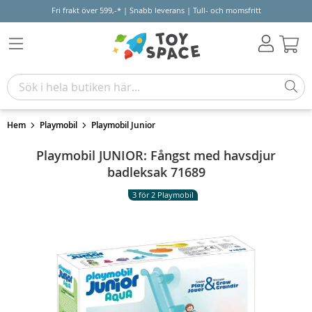
Fri frakt över 599,-* | Snabb leverans | Tull- och momsfritt
Varu
Hem
Playmobil
Playmobil Junior
Playmobil JUNIOR: Fångst med havsdjur
badleksak 71689
3 för 2 Playmobil