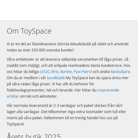
Om ToySpace
Vi är en del av Skandinaviens största leksaksbutik på nätet och används
redan av över 250 000 svenska kunder!
Våra ambitioner är att leverera välkända varumärken till låga priser, så
snabbt som möjligt, och att erbjuda marknadens bästa kundservice. Hos
oss hittar du billiga
LEGO
,
Brio
,
Barbie
,
Paw Patrol
och andra
bästsäljare
.
Om du är medlem i vår
kundklubb
My ToySpace kan du spara ännu mer
på våra redan låga priser. Vi har allt du behöver för
födelsedagspresenter, lek och lärande. Här hittar du
inspirerande
artiklar
om lek och aktiviteter.
Vår normala leveranstid är 2-3 vardagar och paket skickas från vårt
lager alla vardagar. Det tillkommer inga extra kostnader som tull eller
moms på våra paket. Välkommen till en trevlig handel hos oss på
ToySpace!
Årets butik 2025