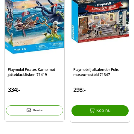
Karta och andra sjörövarskatter
Tillbehör för att bygga en komplett sjörövarscen
Detaljer:
Ålder: från 4 år
Antal delar: 91
Med Playmobil Adventskalender: Pirater får barnen ett spännande sätt att
räkna ner till jul samtidigt som de skapar sitt eget piratuniversum. Detta set
är perfekt för att tända fantasin och ge en actionfylld adventstid.
Playmobil Pirates Kamp mot
Playmobil Julkalender Polis
Mer
Modell
71636
jättebläckfisken 71419
museumsstöld 71347
information
EAN
4008789716361
334:-
298:-
Varumärke
Playmobil
Köp nu
Bevaka