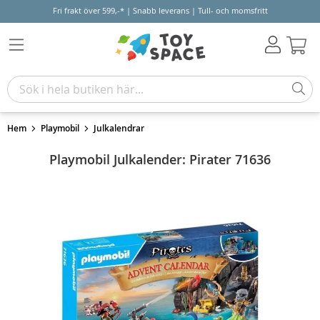
Fri frakt över 599,-* | Snabb leverans | Tull- och momsfritt
Varu
Hem
Playmobil
Julkalendrar
Playmobil Julkalender: Pirater 71636