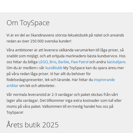
Om ToySpace
Vi är en del av Skandinaviens största leksaksbutik på nätet och används
redan av över 250 000 svenska kunder!
Våra ambitioner är att leverera välkända varumärken till låga priser, så
snabbt som möjligt, och att erbjuda marknadens bästa kundservice. Hos
oss hittar du billiga
LEGO
,
Brio
,
Barbie
,
Paw Patrol
och andra
bästsäljare
.
Om du är medlem i vår
kundklubb
My ToySpace kan du spara ännu mer
på våra redan låga priser. Vi har allt du behöver för
födelsedagspresenter, lek och lärande. Här hittar du
inspirerande
artiklar
om lek och aktiviteter.
Vår normala leveranstid är 2-3 vardagar och paket skickas från vårt
lager alla vardagar. Det tillkommer inga extra kostnader som tull eller
moms på våra paket. Välkommen till en trevlig handel hos oss på
ToySpace!
Årets butik 2025