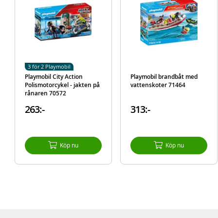
3 för 2 Playmobil
Playmobil City Action
Playmobil brandbåt med
Polismotorcykel - jakten på
vattenskoter 71464
rånaren 70572
263:-
313:-
Köp nu
Köp nu