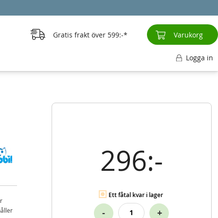
Gratis frakt över
599:-
Varukorg
Logga in
296:-
Ett fåtal kvar i lager
r
åller
-
+