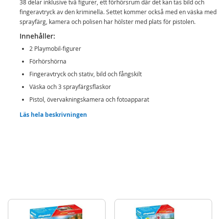
38 delar inklusive två figurer, ett förhörsrum där det kan tas bild och
fingeravtryck av den kriminella. Settet kommer också med en väska med
sprayfärg, kamera och polisen har hölster med plats för pistolen.
Innehåller:
2 Playmobil-figurer
Förhörshörna
Fingeravtryck och stativ, bild och fångskilt
Väska och 3 sprayfärgsflaskor
Pistol, övervakningskamera och fotoapparat
Läs hela beskrivningen
Detaljer:
Mått figur: 7,5 cm
Ålder: från 4 år
Mer
Modell
71733
information
EAN
4008789717337
Varumärke
Playmobil