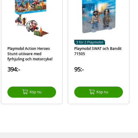
3 för 2 Playmobil
Playmobil Action Heroes
Playmobil SWAT och Bandit
Stunt-utövare med
71505
fyrhjuling och motorcykel
71808
394:-
95:-
Köp nu
Köp nu