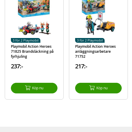
3 för 2 Playmobil
3 för 2 Playmobil
Playmobil Action Heroes
Playmobil Action Heroes
71825 Brandsläckning på
anläggningsarbetare
fyrhjuling
71752
237:-
217:-
Köp nu
Köp nu