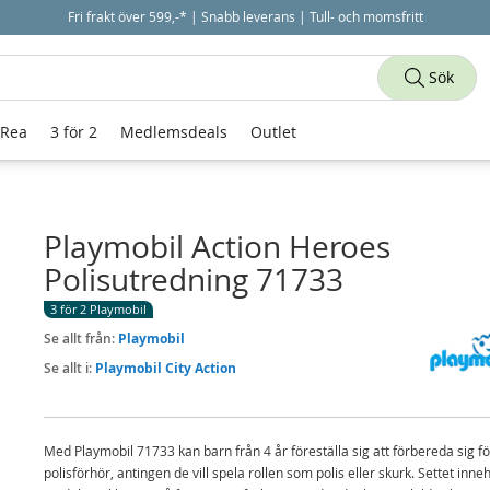
Fri frakt över 599,-* | Snabb leverans | Tull- och momsfritt
Sök
 Rea
3 för 2
Medlemsdeals
Outlet
Playmobil Action Heroes
Polisutredning 71733
3 för 2 Playmobil
Se allt från:
Playmobil
Se allt i:
Playmobil City Action
Med Playmobil 71733 kan barn från 4 år föreställa sig att förbereda sig fö
polisförhör, antingen de vill spela rollen som polis eller skurk. Settet inneh