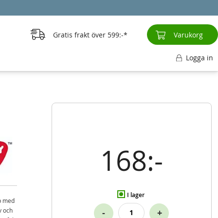
Gratis frakt över
599:-
Varukorg
Logga in
168:-
I lager
yp med
v och
-
+