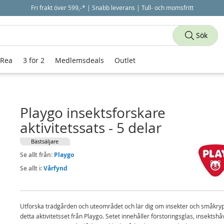
Fri frakt över 599,-* | Snabb leverans | Tull- och momsfritt
Sök
 Rea
3 för 2
Medlemsdeals
Outlet
Playgo insektsforskare
aktivitetssats - 5 delar
Bästsäljare
Se allt från:
Playgo
Se allt i:
Vårfynd
Utforska trädgården och uteområdet och lär dig om insekter och småkr
detta aktivitetsset från Playgo. Setet innehåller förstoringsglas, insektshå