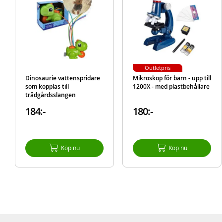
Outletpris
Dinosaurie vattenspridare
Mikroskop för barn - upp till
som kopplas till
1200X - med plastbehållare
trädgårdsslangen
184:-
180:-
Köp nu
Köp nu