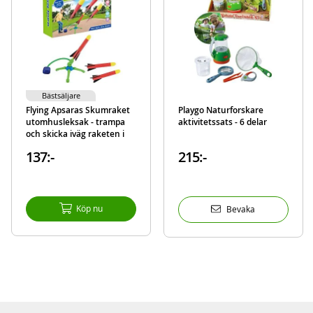
Bästsäljare
Flying Apsaras Skumraket
Playgo Naturforskare
utomhusleksak - trampa
aktivitetssats - 6 delar
och skicka iväg raketen i
luften
137:-
215:-
Köp nu
Bevaka