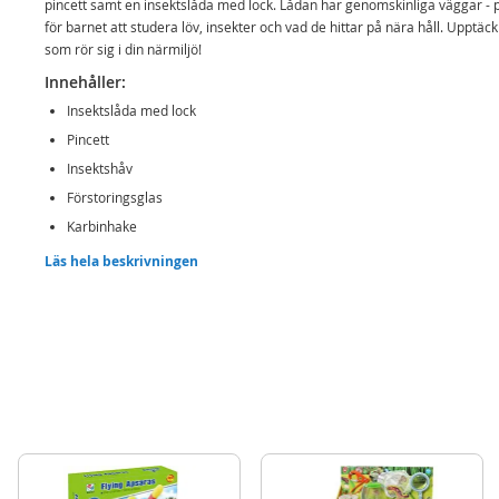
pincett samt en insektslåda med lock. Lådan har genomskinliga väggar - 
för barnet att studera löv, insekter och vad de hittar på nära håll. Upptäc
som rör sig i din närmiljö!
Innehåller:
Insektslåda med lock
Pincett
Insektshåv
Förstoringsglas
Karbinhake
Läs hela beskrivningen
Detaljer:
Rek ålder: från 3 år
Mer
Modell
5716
information
EAN
4892401057167
Varumärke
Playgo