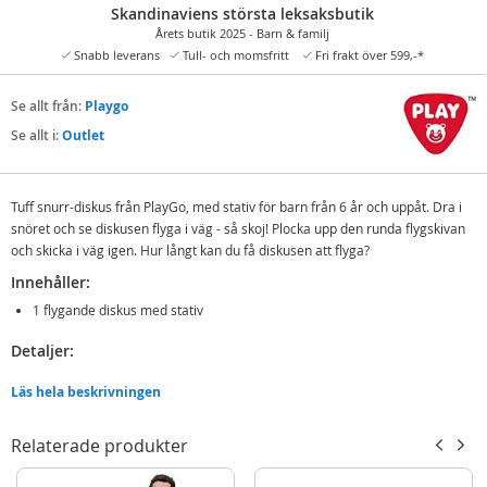
Skandinaviens största leksaksbutik
Årets butik 2025 - Barn & familj
Snabb leverans
Tull- och momsfritt
Fri frakt över 599,-*
Se allt från:
Playgo
Se allt i:
Outlet
Tuff snurr-diskus från PlayGo, med stativ för barn från 6 år och uppåt. Dra i
snöret och se diskusen flyga i väg - så skoj! Plocka upp den runda flygskivan
och skicka i väg igen. Hur långt kan du få diskusen att flyga?
Innehåller:
1 flygande diskus med stativ
Detaljer:
Mått: ca. 26 x 26 x 16 cm
Läs hela beskrivningen
Rek ålder: från 6 år
Relaterade produkter
Mer
Modell
5316
information