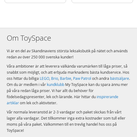
Om ToySpace
Vi är en del av Skandinaviens största leksaksbutik på nätet och används
redan av över 250 000 svenska kunder!
Våra ambitioner är att leverera välkända varumärken till låga priser, så
snabbt som möjligt, och att erbjuda marknadens bästa kundservice. Hos
oss hittar du billiga
LEGO
,
Brio
,
Barbie
,
Paw Patrol
och andra
bästsäljare
.
Om du är medlem i vår
kundklubb
My ToySpace kan du spara ännu mer
på våra redan låga priser. Vi har allt du behöver för
födelsedagspresenter, lek och lärande. Här hittar du
inspirerande
artiklar
om lek och aktiviteter.
Vår normala leveranstid är 2-3 vardagar och paket skickas från vårt
lager alla vardagar. Det tillkommer inga extra kostnader som tull eller
moms på våra paket. Välkommen till en trevlig handel hos oss på
ToySpace!