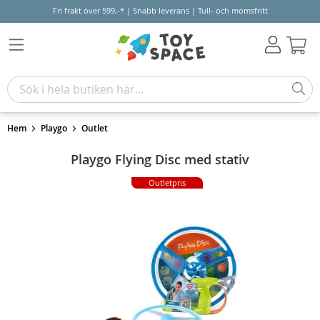
Fri frakt över 599,-* | Snabb leverans | Tull- och momsfritt
Varu
Hem
Playgo
Outlet
Playgo Flying Disc med stativ
Outletpris