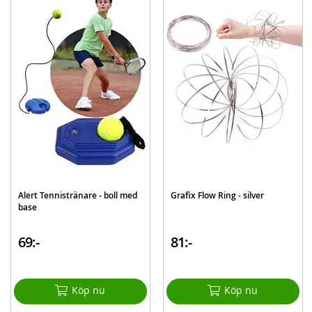
EAN
4892401053169
Varumärke
Playgo
Alert Tennistränare - boll med
Grafix Flow Ring - silver
base
69:-
81:-
Köp nu
Köp nu