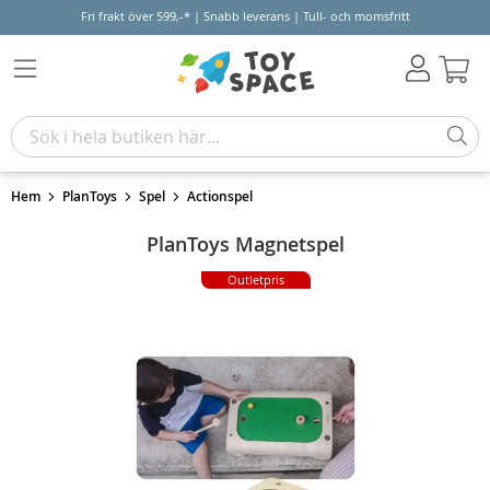
Fri frakt över 599,-* | Snabb leverans | Tull- och momsfritt
Varu
Hem
PlanToys
Spel
Actionspel
PlanToys Magnetspel
Outletpris