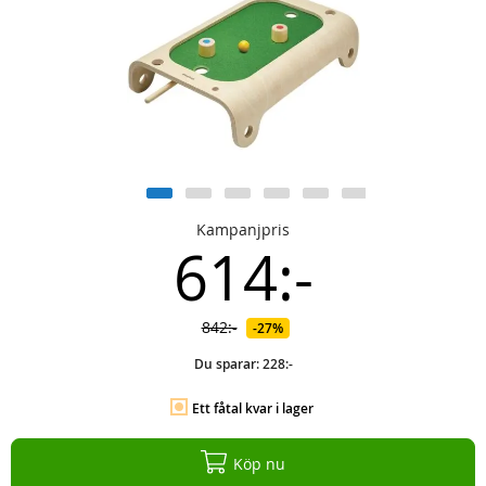
Kampanjpris
614:-
842:-
27%
Du sparar:
228:-
Ett fåtal kvar i lager
Köp nu