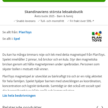
Skandinaviens största leksaksbutik
Årets butik 2025 - Barn & familj
Snabb leverans
Tull- och momsfritt
Fri frakt över 599,-*
Se allt från:
PlanToys
Se allt i:
Spel
Du kan ha många timmars nöje och lek med detta magnetspel från PlanToys.
Spelet innehåller 2 pinnar, två brickor och en kula. Styr den magnetiska
brickan genom att hålla magnetpinnen under spelbrädan. Personen som
skjuter bollen i motsatt mål vinner.
PlanToys magnetspel är utvecklat av bärkraftigt trä och är en rolig aktivitet
för hela familjen. Spelet hjälper barnen med utvecklingen av koordination,
koncentration och logiskt tänkande. Samtidigt är det också ett socialt spel
där barnet framhäver både språk och kommunikation.
Läs hela beskrivningen
Innehåll:
1 spelbräda
Relaterade produkter