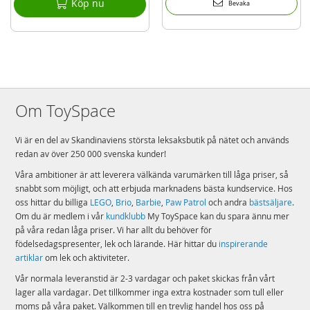
Köp nu
Bevaka
Om ToySpace
Vi är en del av Skandinaviens största leksaksbutik på nätet och används
redan av över 250 000 svenska kunder!
Våra ambitioner är att leverera välkända varumärken till låga priser, så
snabbt som möjligt, och att erbjuda marknadens bästa kundservice. Hos
oss hittar du billiga
LEGO
,
Brio
,
Barbie
,
Paw Patrol
och andra
bästsäljare
.
Om du är medlem i vår
kundklubb
My ToySpace kan du spara ännu mer
på våra redan låga priser. Vi har allt du behöver för
födelsedagspresenter, lek och lärande. Här hittar du
inspirerande
artiklar
om lek och aktiviteter.
Vår normala leveranstid är 2-3 vardagar och paket skickas från vårt
lager alla vardagar. Det tillkommer inga extra kostnader som tull eller
moms på våra paket. Välkommen till en trevlig handel hos oss på