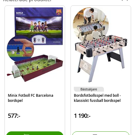
2 magnetpinnar
2 magnetbrickor
1 kula
Detaljer:
Mått: 11 x 45 x 30,6 cm (BxHxD)
Material: Trä
Rek ålder: från 3 år
Mer
Modell
4640
information
EAN
8854740046406
Varumärke
PlanToys
Bästsäljare
Minix Fotboll FC Barcelona
Bordsfotbollsspel med boll -
bordspel
klassiskt fussball bordsspel
577:-
1 190:-