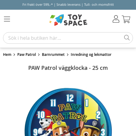
Fri frakt över 599,-* | Snabb leverans | Tull- och momsfritt
Varu
Hem
Paw Patrol
Barnrummet
Inredning og lekmattor
PAW Patrol väggklocka - 25 cm