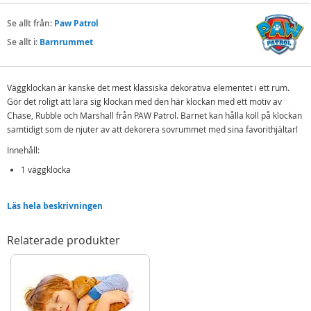
Se allt från:
Paw Patrol
Se allt i:
Barnrummet
Väggklockan är kanske det mest klassiska dekorativa elementet i ett rum.
Gör det roligt att lära sig klockan med den här klockan med ett motiv av
Chase, Rubble och Marshall från PAW Patrol. Barnet kan hålla koll på klockan
samtidigt som de njuter av att dekorera sovrummet med sina favorithjältar!
Innehåll:
1 väggklocka
Detaljer:
Läs hela beskrivningen
Diameter: 25 cm
Relaterade produkter
Mer
Modell
PW16696
information
EAN
8435507834698
Varumärke
Paw Patrol