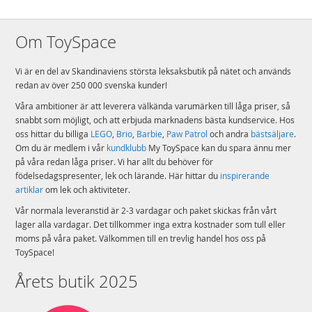
Om ToySpace
Vi är en del av Skandinaviens största leksaksbutik på nätet och används
redan av över 250 000 svenska kunder!
Våra ambitioner är att leverera välkända varumärken till låga priser, så
snabbt som möjligt, och att erbjuda marknadens bästa kundservice. Hos
oss hittar du billiga
LEGO
,
Brio
,
Barbie
,
Paw Patrol
och andra
bästsäljare
.
Om du är medlem i vår
kundklubb
My ToySpace kan du spara ännu mer
på våra redan låga priser. Vi har allt du behöver för
födelsedagspresenter, lek och lärande. Här hittar du
inspirerande
artiklar
om lek och aktiviteter.
Vår normala leveranstid är 2-3 vardagar och paket skickas från vårt
lager alla vardagar. Det tillkommer inga extra kostnader som tull eller
moms på våra paket. Välkommen till en trevlig handel hos oss på
ToySpace!
Årets butik 2025