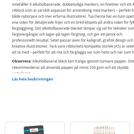
innehåller 6 alkoholbaserade, dubbelsidiga markers, en fineliner och ett 
ritblock som är särskilt anpassat för användning med markers – perfekt f
både nybörjare och mer erfarna illustratörer. Tuscherna har en tunn spet
ena sidan för detaljerade linjer och en bred kilspets på andra sidan för fyl
färgläggning. Det alkoholbaserade bläcket lämpar sig väl för tekniker so
färgövergångar och lager-på-lager-färgning, och ger ett jämnt och
professionellt resultat. Setet passar även för kalligrafi, grafisk design och
kreativa illustrationer. Tack vare ritblockets kompakta storlek (A5) är setet
att ta med – perfekt för att rita och färglägga var som helst och när som h
Observera:
Alkoholbaserat bläck kan tränga igenom tunnare papper. Det
rekommenderas att använda papper på minst 250 gsm och att skydda
underlaget.
Läs hela beskrivningen
Innehåller:
6 dubbelsidiga alkoholbaserade markers
Fineliner
A5 ritblock för markers
Detaljer:
Ålder: från 3 år