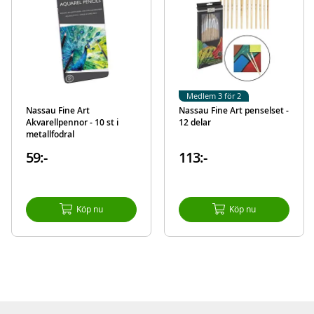
Mer
Modell
AR0330/GE
information
EAN
8715427124797
Varumärke
Nassau Fine Art
Medlem 3 för 2
Nassau Fine Art
Nassau Fine Art penselset -
Akvarellpennor - 10 st i
12 delar
metallfodral
59:-
113:-
Köp nu
Köp nu