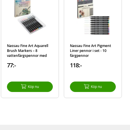
Nassau Fine Art Aquarell
Nassau Fine Art Pigment
Brush Markers – 8
Liner pennor i set - 10
vattenfärgspennor med
färgpennor
penselspets
77:-
118:-
Köp nu
Köp nu