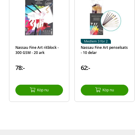
Medlem 3 för 2
Nassau Fine Art ritblock -
Nassau Fine Art penselsats
300 GSM - 20 ark
- 10 delar
78:-
62:-
Köp nu
Köp nu