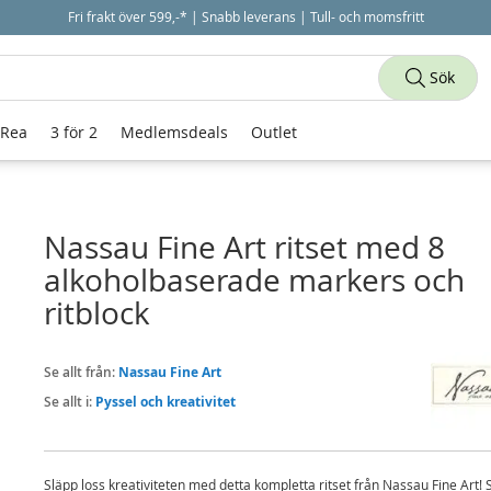
Fri frakt över 599,-* | Snabb leverans | Tull- och momsfritt
Sök
 Rea
3 för 2
Medlemsdeals
Outlet
Nassau Fine Art ritset med 8
alkoholbaserade markers och
ritblock
Se allt från:
Nassau Fine Art
Se allt i:
Pyssel och kreativitet
Släpp loss kreativiteten med detta kompletta ritset från Nassau Fine Art! 