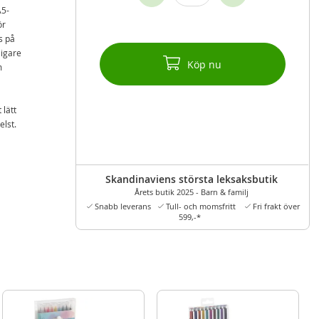
A5-
ör
s på
ligare
Köp nu
m
 lätt
elst.
Skandinaviens största leksaksbutik
Årets butik 2025 - Barn & familj
Snabb leverans
Tull- och momsfritt
Fri frakt över
599,-*