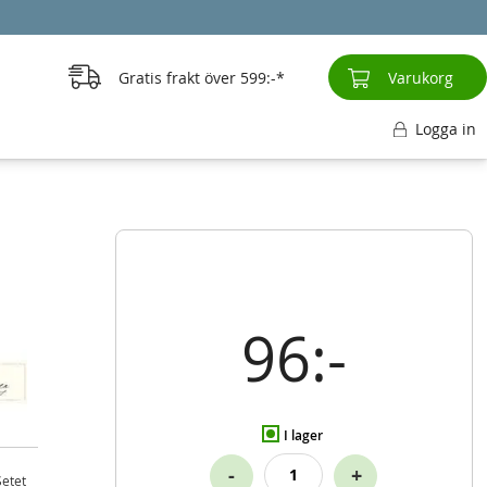
Gratis frakt över
599:-
Varukorg
Logga in
96:-
I lager
-
+
Setet