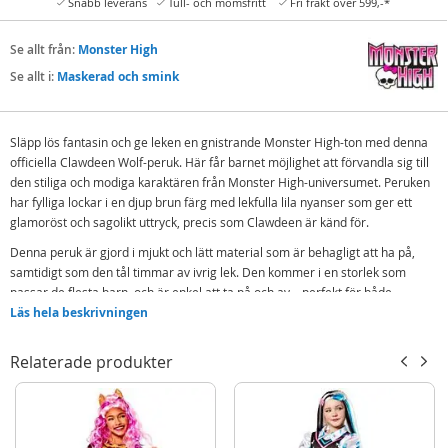
Snabb leverans
Tull- och momsfritt
Fri frakt över 599,-*
Se allt från:
Monster High
Se allt i:
Maskerad och smink
Släpp lös fantasin och ge leken en gnistrande Monster High-ton med denna
officiella Clawdeen Wolf-peruk. Här får barnet möjlighet att förvandla sig till
den stiliga och modiga karaktären från Monster High-universumet. Peruken
har fylliga lockar i en djup brun färg med lekfulla lila nyanser som ger ett
glamoröst och sagolikt uttryck, precis som Clawdeen är känd för.
Denna peruk är gjord i mjukt och lätt material som är behagligt att ha på,
samtidigt som den tål timmar av ivrig lek. Den kommer i en storlek som
passar de flesta barn, och är enkel att ta på och av – perfekt för både
maskerad, temafester, Halloween eller bara för en kreativ lekstund hemma.
Läs hela beskrivningen
Tillsammans med ett kostym blir peruken ett fantastiskt tillbehör som
verkligen lyfter hela upplevelsen och gör rollspelandet levande.
Relaterade produkter
Detta är inte bara en peruk, utan en nyckel till att träda in i Monster High-
världen där magi, mod och vänskap står i centrum. Låt barnet lysa som
Clawdeen Wolf och uppleva hur roligt det är att leva sig in i en roll. Beställ
idag, och gör kostymleken komplett!