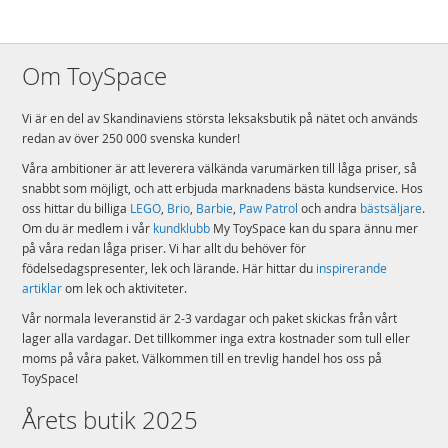
Om ToySpace
Vi är en del av Skandinaviens största leksaksbutik på nätet och används
redan av över 250 000 svenska kunder!
Våra ambitioner är att leverera välkända varumärken till låga priser, så
snabbt som möjligt, och att erbjuda marknadens bästa kundservice. Hos
oss hittar du billiga
LEGO
,
Brio
,
Barbie
,
Paw Patrol
och andra
bästsäljare
.
Om du är medlem i vår
kundklubb
My ToySpace kan du spara ännu mer
på våra redan låga priser. Vi har allt du behöver för
födelsedagspresenter, lek och lärande. Här hittar du
inspirerande
artiklar
om lek och aktiviteter.
Vår normala leveranstid är 2-3 vardagar och paket skickas från vårt
lager alla vardagar. Det tillkommer inga extra kostnader som tull eller
moms på våra paket. Välkommen till en trevlig handel hos oss på
ToySpace!
Årets butik 2025