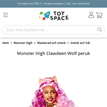
Fri frakt över 599,-* | Snabb leverans | Tull- och momsfritt
Varu
Hem
Monster High
Maskerad och smink
Smink och hår
Monster High Clawdeen Wolf peruk