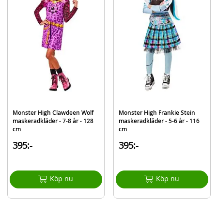
Innehåller:
Monster High Clawdeen Wolf peruk
Detaljer:
Mått: one size
Ålder: från 5 år
OBS! Innehåller inte öron - endast peruk.
Mer
Modell
1000677NS000
information
Monster High Clawdeen Wolf
Monster High Frankie Stein
EAN
195884070123
maskeradkläder - 7-8 år - 128
maskeradkläder - 5-6 år - 116
cm
cm
Varumärke
Monster High
395:-
395:-
Köp nu
Köp nu