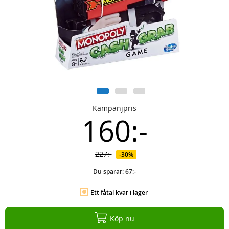
Kampanjpris
160:-
227:-
30%
Du sparar:
67:-
Ett fåtal kvar i lager
Köp nu