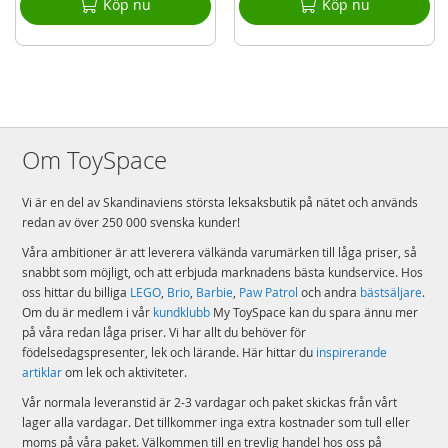
Köp nu
Köp nu
Om ToySpace
Vi är en del av Skandinaviens största leksaksbutik på nätet och används
redan av över 250 000 svenska kunder!
Våra ambitioner är att leverera välkända varumärken till låga priser, så
snabbt som möjligt, och att erbjuda marknadens bästa kundservice. Hos
oss hittar du billiga
LEGO
,
Brio
,
Barbie
,
Paw Patrol
och andra
bästsäljare
.
Om du är medlem i vår
kundklubb
My ToySpace kan du spara ännu mer
på våra redan låga priser. Vi har allt du behöver för
födelsedagspresenter, lek och lärande. Här hittar du
inspirerande
artiklar
om lek och aktiviteter.
Vår normala leveranstid är 2-3 vardagar och paket skickas från vårt
lager alla vardagar. Det tillkommer inga extra kostnader som tull eller
moms på våra paket. Välkommen till en trevlig handel hos oss på