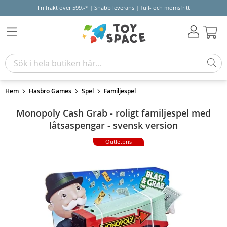
Fri frakt över 599,-* | Snabb leverans | Tull- och momsfritt
Varu
Hem
Hasbro Games
Spel
Familjespel
Monopoly Cash Grab - roligt familjespel med
låtsaspengar - svensk version
Outletpris