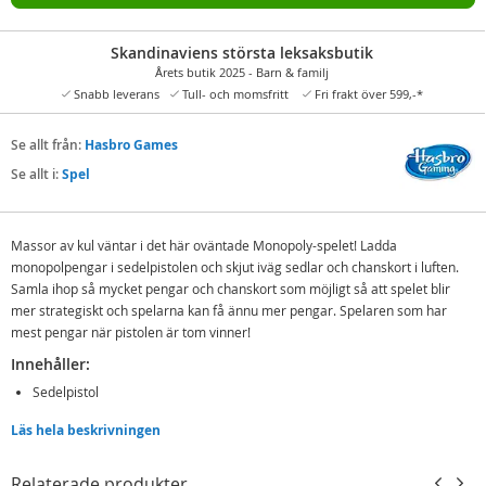
Skandinaviens största leksaksbutik
Årets butik 2025 - Barn & familj
Snabb leverans
Tull- och momsfritt
Fri frakt över 599,-*
Se allt från:
Hasbro Games
Se allt i:
Spel
Massor av kul väntar i det här oväntade Monopoly-spelet! Ladda
monopolpengar i sedelpistolen och skjut iväg sedlar och chanskort i luften.
Samla ihop så mycket pengar och chanskort som möjligt så att spelet blir
mer strategiskt och spelarna kan få ännu mer pengar. Spelaren som har
mest pengar när pistolen är tom vinner!
Innehåller:
Sedelpistol
Pengar
Läs hela beskrivningen
Chans-kort
Relaterade produkter