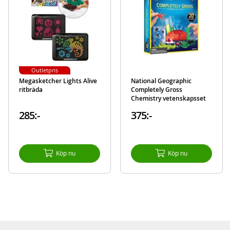
Modell
S754/C2171
information
EAN
8710124138320
Aktuellt
Bästsäljare
Outletpris
Megasketcher Lights Alive
National Geographic
ritbräda
Completely Gross
Chemistry vetenskapsset
285:-
375:-
Köp nu
Köp nu