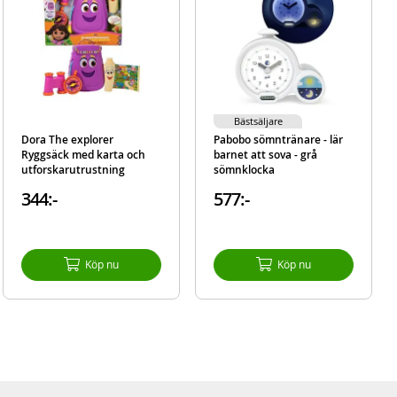
Bästsäljare
Dora The explorer
Pabobo sömntränare - lär
Ryggsäck med karta och
barnet att sova - grå
utforskarutrustning
sömnklocka
344:-
577:-
Köp nu
Köp nu