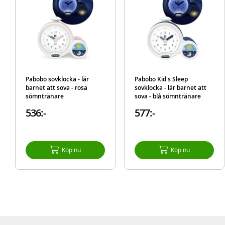
Pabobo sovklocka - lär
Pabobo Kid's Sleep
barnet att sova - rosa
sovklocka - lär barnet att
sömntränare
sova - blå sömntränare
536:-
577:-
Köp nu
Köp nu