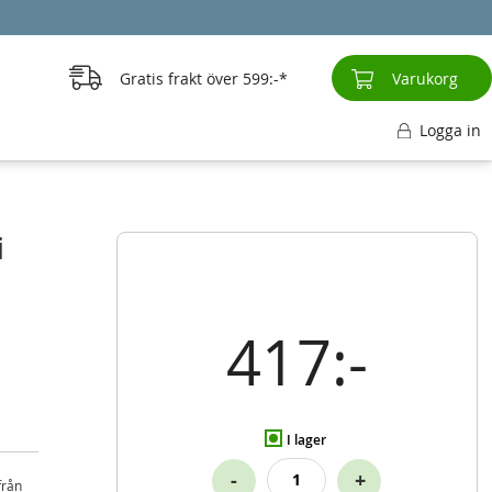
Gratis frakt över
599:-
Varukorg
Logga in
i
417:-
I lager
-
+
från