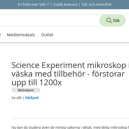
Fri frakt över 599,-* | Snabb leverans | Tull- och momsfritt
Sök
2
Medlemsdeals
Outlet
Science Experiment mikroskop 
väska med tillbehör - förstorar
upp till 1200x
Bästsäljare
Se allt i:
Vårfynd
Nu kan du studera även de minsta sakerna i detalj, med detta mikroskop 