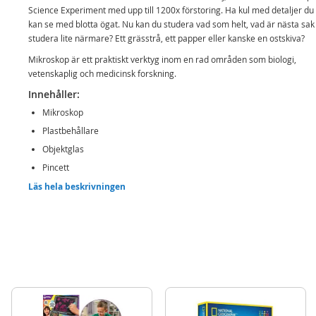
Science Experiment med upp till 1200x förstoring. Ha kul med detaljer du 
kan se med blotta ögat. Nu kan du studera vad som helt, vad är nästa sak d
studera lite närmare? Ett grässtrå, ett papper eller kanske en ostskiva?
Mikroskop är ett praktiskt verktyg inom en rad områden som biologi,
vetenskaplig och medicinsk forskning.
Innehåller:
Mikroskop
Plastbehållare
Objektglas
Pincett
Kniv
Läs hela beskrivningen
Med mera
Detaljer:
Förstoring: 100x, 400x och 1200x
Batterikrav: 2 x AA-batterier (ingår ej)
Rek ålder: från 8 år
Mer