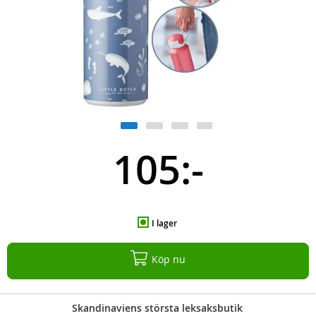
105:-
I lager
Köp nu
Skandinaviens största leksaksbutik