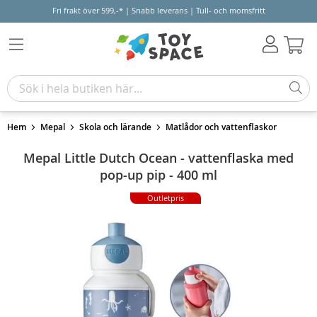
Fri frakt över 599,-* | Snabb leverans | Tull- och momsfritt
Varu
Hem
Mepal
Skola och lärande
Matlådor och vattenflaskor
Mepal Little Dutch Ocean - vattenflaska med
pop-up pip - 400 ml
Outletpris