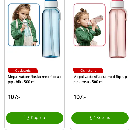
Mått: 17 x 6 cm (HxD)
Material: BPA fri plast
Volym: 400 ml
Kan diskas i diskmaskin
Ålder: från 3 år
Produkterna tål inte mikrovågsugn eller frys.
Mer
Modell
107410065391
information
EAN
8711269999869
Outletpris
Outletpris
Mepal vattenflaska med flip-up
Mepal vattenflaska med flip-up
Varumärke
Mepal
pip - blå - 500 ml
pip - rosa - 500 ml
107:-
107:-
Köp nu
Köp nu