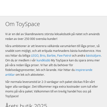
Om ToySpace
Vi är en del av Skandinaviens största leksaksbutik på nätet och används
redan av över 250 000 svenska kunder!
Våra ambitioner är att leverera välkända varumärken till låga priser, så
snabbt som möjligt, och att erbjuda marknadens bästa kundservice. Hos
oss hittar du billiga
LEGO
,
Brio
,
Barbie
,
Paw Patrol
och andra
bästsäljare
.
Om du är medlem i vår
kundklubb
My ToySpace kan du spara ännu mer
på våra redan låga priser. Vi har allt du behöver för
födelsedagspresenter, lek och lärande. Här hittar du
inspirerande
artiklar
om lek och aktiviteter.
Vår normala leveranstid är 2-3 vardagar och paket skickas från vårt
lager alla vardagar. Det tillkommer inga extra kostnader som tull eller
moms på våra paket. Välkommen till en trevlig handel hos oss på
ToySpace!
Årets butik 2025