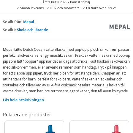
Årets butik 2025 - Barn & familj
Snabb leverans
Tull- och momsfritt
Fri frakt över 599,-*
Se allt från:
Mepal
Se allt i:
Skola och lärande
Mepal Little Dutch Ocean vattenflaska med pop-up pip och silikonrem passar
perfekt i skolväskan eller gymnastikväskan. Praktisk vattenflaska med pop-up
pip som lätt "poppar" upp när det är dags att dricka. Fäst flaskan i skolväskan
med silikonremmen, eller använd remmen som handtag. Tryck på knappen
för att släppa upp pipen, tryck ner pipen för att stänga den. Knappen är lätt
att hantera för barn, perfekt för skolbarn. Vattenflaskan är läcksäker och
stötsäker och tillverkad av BPA-fria diskmaskinssäkra material. Flaskan tål
varma drycker, men har inte termosens egenskaper, den tål även kolsyrade
drycker och juicer utan fruktkött.
Läs hela beskrivningen
Innehåller:
Mepal Little Dutch Ocean vattenflaska
Relaterade produkter
Detaljer:
Motiv: Little Dutch Ocean