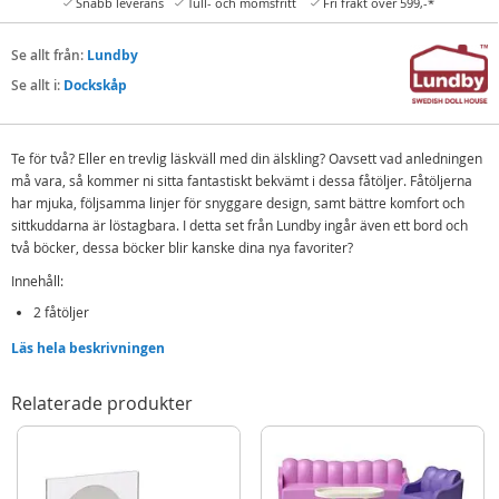
Snabb leverans
Tull- och momsfritt
Fri frakt över 599,-*
Se allt från:
Lundby
Se allt i:
Dockskåp
Te för två? Eller en trevlig läskväll med din älskling? Oavsett vad anledningen
må vara, så kommer ni sitta fantastiskt bekvämt i dessa fåtöljer. Fåtöljerna
har mjuka, följsamma linjer för snyggare design, samt bättre komfort och
sittkuddarna är löstagbara. I detta set från Lundby ingår även ett bord och
två böcker, dessa böcker blir kanske dina nya favoriter?
Innehåll:
2 fåtöljer
Bord
Läs hela beskrivningen
2 böcker
Relaterade produkter
Detaljer:
Förpackningsmått: 14,5 x 5 x 14,5 cm
Rek.ålder: från 4 år