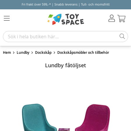
Fri frakt över 599,-* | Snabb leverans | Tull- och momsfritt
Varu
Hem
Lundby
Dockskåp
Dockskåpsmöbler och tillbehör
Lundby fåtöljset