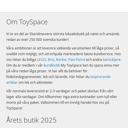
Om ToySpace
Vi är en del av Skandinaviens största leksaksbutik på nätet och används
redan av över 250 000 svenska kunder!
Våra ambitioner är att leverera välkända varumärken till låga priser, så
snabbt som möjligt, och att erbjuda marknadens bästa kundservice. Hos
oss hittar du billiga
LEGO
,
Brio
,
Barbie
,
Paw Patrol
och andra
bästsäljare
.
Om du är medlem i vår
kundklubb
My ToySpace kan du spara ännu mer
på våra redan låga priser. Vi har allt du behöver för
födelsedagspresenter, lek och lärande. Här hittar du
inspirerande
artiklar
om lek och aktiviteter.
Vår normala leveranstid är 2-3 vardagar och paket skickas från vårt
lager alla vardagar. Det tillkommer inga extra kostnader som tull eller
moms på våra paket. Välkommen till en trevlig handel hos oss på
ToySpace!
Årets butik 2025