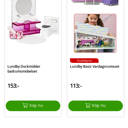
Dockor ingår ej.
Mer
Modell
603059
information
EAN
7315626030595
Varumärke
Lundby
Outletpris
Lundby Dockmöbler
Lundby Basic Vardagsrumsset
badrumsmöbelset
153:-
113:-
Köp nu
Köp nu