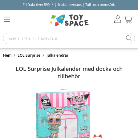
Fri frakt över 599,-* | Snabb leverans | Tull- och momsfritt
Varu
Hem
LOL Surprise
Julkalendrar
LOL Surprise Julkalender med docka och
tillbehör