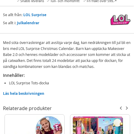
Snabb leverans
Tull- och momsfritt
Fri frakt över 599,-*
Se allt från:
LOL Surprise
Se allt i:
Julkalendrar
Med söta överraskningar att avslöja varje dag, kan nedräkningen till jul bli en
bris med LOL Surprise Christmas Calendar. Barn kan upptäcka Makeover
Babe 2.0 och hennes modekläder och accessoarer som kommer att sticka ut
på catwalken. Det finns totalt 24 modebitar att packa upp för dockan, för
oändliga kombinationer som kan blandas och matchas.
Innehåller:
LOL Surprise Tots-docka
Kläder och skor
Läs hela beskrivningen
Tillbehör för huvud och ansikte
Flaska och nalle
Relaterade produkter
Detaljer:
Mått docka: ca. 7,5 cm
Ålder: från 4 år