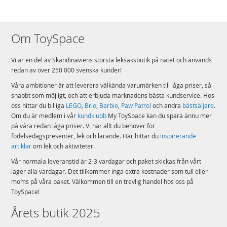
Om ToySpace
Vi är en del av Skandinaviens största leksaksbutik på nätet och används
redan av över 250 000 svenska kunder!
Våra ambitioner är att leverera välkända varumärken till låga priser, så
snabbt som möjligt, och att erbjuda marknadens bästa kundservice. Hos
oss hittar du billiga
LEGO
,
Brio
,
Barbie
,
Paw Patrol
och andra
bästsäljare
.
Om du är medlem i vår
kundklubb
My ToySpace kan du spara ännu mer
på våra redan låga priser. Vi har allt du behöver för
födelsedagspresenter, lek och lärande. Här hittar du
inspirerande
artiklar
om lek och aktiviteter.
Vår normala leveranstid är 2-3 vardagar och paket skickas från vårt
lager alla vardagar. Det tillkommer inga extra kostnader som tull eller
moms på våra paket. Välkommen till en trevlig handel hos oss på
ToySpace!
Årets butik 2025