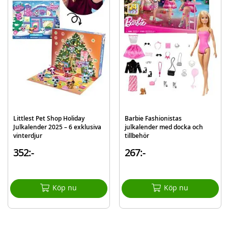
Mer
Modell
591788EUC
information
EAN
035051591788
Varumärke
LOL Surprise
Littlest Pet Shop Holiday
Barbie Fashionistas
Julkalender 2025 – 6 exklusiva
julkalender med docka och
vinterdjur
tillbehör
352:-
267:-
Köp nu
Köp nu