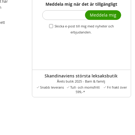
t här
Meddela mig när det är tillgängligt
n
Meddela mig
ett
Skicka e-post till mig med nyheter och
erbjudanden.
Skandinaviens största leksaksbutik
Årets butik 2025 - Barn & familj
Snabb leverans
Tull- och momsfritt
Fri frakt över
599,-*