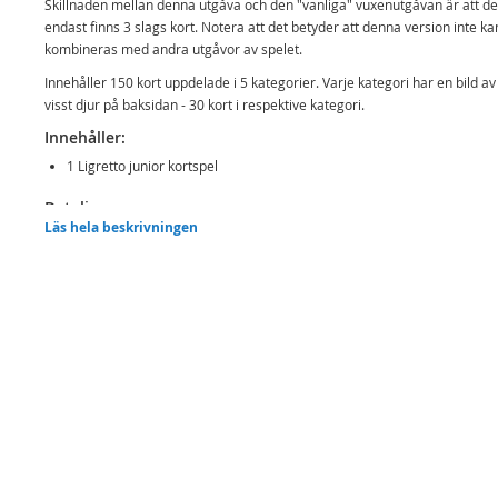
Skillnaden mellan denna utgåva och den "vanliga" vuxenutgåvan är att de
endast finns 3 slags kort. Notera att det betyder att denna version inte ka
kombineras med andra utgåvor av spelet.
Innehåller 150 kort uppdelade i 5 kategorier. Varje kategori har en bild av 
visst djur på baksidan - 30 kort i respektive kategori.
Innehåller:
1 Ligretto junior kortspel
Detaljer:
Läs hela beskrivningen
Antal spelare: 2 - 5 spelare
Speltid: ca 10 min
Rek.ålder: från 6 år
Mer
Modell
4001504014117
information
EAN
4001504014117