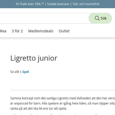
Fri frakt över 599,-* | Snabb leverans | Tull- och momsfritt
Sök
 Rea
3 för 2
Medlemsdeals
Outlet
Ligretto junior
Se allt i:
Spel
Samma koncept som det vanliga Ligretto med skillnaden att den här vers
är anpassad för barn. Alla spelare är igång hela tiden, så man slipper sitt
vänta på att det ska bli ens tur att spela.