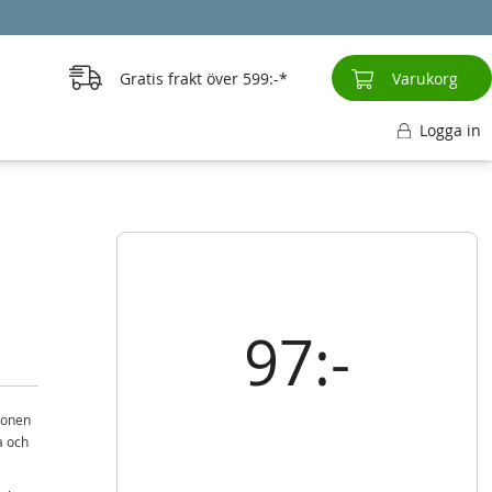
Gratis frakt över
599:-
Varukorg
Logga in
97:-
ionen
a och