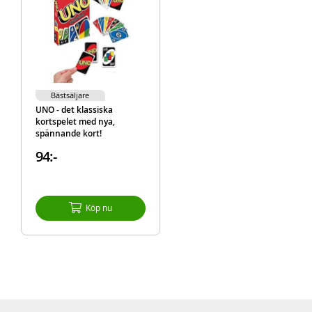
Bästsäljare
UNO - det klassiska
kortspelet med nya,
spännande kort!
94:-
Köp nu