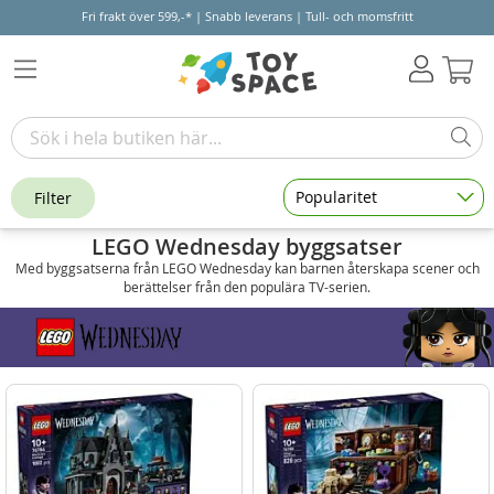
Fri frakt över 599,-* | Snabb leverans | Tull- och momsfritt
Varu
Popularitet
Filter
LEGO Wednesday byggsatser
Med byggsatserna från LEGO Wednesday kan barnen återskapa scener och
berättelser från den populära TV-serien.