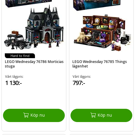
Hard to find
LEGO Wednesday 76786 Morticias
LEGO Wednesday 76785 Things
stuga
lägenhet
Vårt lågpris:
Vårt lågpris:
1 130:-
797:-
Köp nu
Köp nu