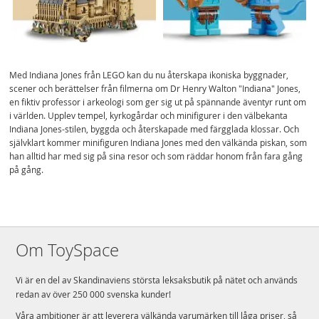
Med Indiana Jones från LEGO kan du nu återskapa ikoniska byggnader,
scener och berättelser från filmerna om Dr Henry Walton "Indiana" Jones,
en fiktiv professor i arkeologi som ger sig ut på spännande äventyr runt om
i världen. Upplev tempel, kyrkogårdar och minifigurer i den välbekanta
Indiana Jones-stilen, byggda och återskapade med färgglada klossar. Och
självklart kommer minifiguren Indiana Jones med den välkända piskan, som
han alltid har med sig på sina resor och som räddar honom från fara gång
på gång.
Om ToySpace
Vi är en del av Skandinaviens största leksaksbutik på nätet och används
redan av över 250 000 svenska kunder!
Våra ambitioner är att leverera välkända varumärken till låga priser, så