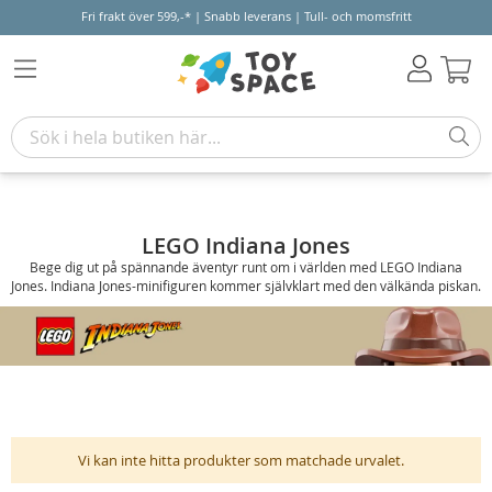
Fri frakt över 599,-* | Snabb leverans | Tull- och momsfritt
Varu
LEGO Indiana Jones
Bege dig ut på spännande äventyr runt om i världen med LEGO Indiana
Jones. Indiana Jones-minifiguren kommer självklart med den välkända piskan.
Vi kan inte hitta produkter som matchade urvalet.