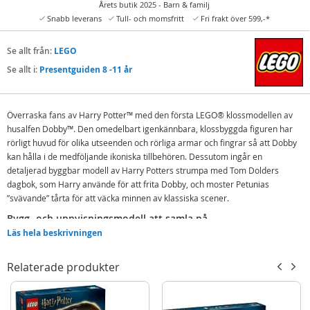
Årets butik 2025 - Barn & familj
Snabb leverans
Tull- och momsfritt
Fri frakt över 599,-*
Se allt från:
LEGO
Se allt i:
Presentguiden 8 -11 år
Överraska fans av Harry Potter™ med den första LEGO® klossmodellen av
husalfen Dobby™. Den omedelbart igenkännbara, klossbyggda figuren har
rörligt huvud för olika utseenden och rörliga armar och fingrar så att Dobby
kan hålla i de medföljande ikoniska tillbehören. Dessutom ingår en
detaljerad byggbar modell av Harry Potters strumpa med Tom Dolders
dagbok, som Harry använde för att frita Dobby, och moster Petunias
”svävande” tårta för att väcka minnen av klassiska scener.
Bygg- och uppvisningsmodell att samla på
Läs hela beskrivningen
Denna byggbara uppvisningsmodell av husalfen Dobby, som är 19 cm hög,
är en magisk presentidé för barn från 8 år och alla som samlar på prylar från
Harry Potter. Placera figuren av Dobby på det byggbara visningsstället med
Relaterade produkter
namnskylt för att skapa en uppvisningsmodell som kommer att väcka
intresse hos alla som går förbi.