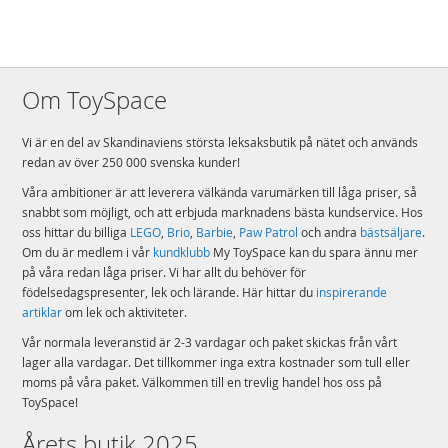
zooma in och rotera modeller i 3D medan de bygger
Ingår i ett större sortiment – LEGO® Harry Potter™ bygg- och samlarset
sätter favoritkaraktärer, välbekanta platser och magiska äventyr i
händerna på små trollkarlar, häxor och mugglare
Om ToySpace
Testad kvalitet – LEGO® klossar och delar uppfyller stränga
branschstandarder för att säkerställa att de är lätta och säkra att sätta
ihop
Vi är en del av Skandinaviens största leksaksbutik på nätet och används
Testad säkerhet – LEGO® delar tappas, värms, krossas, vrids och
redan av över 250 000 svenska kunder!
analyseras noggrant för att säkerställa att de uppfyller strikta globala
säkerhetsstandarder
Våra ambitioner är att leverera välkända varumärken till låga priser, så
snabbt som möjligt, och att erbjuda marknadens bästa kundservice. Hos
Detaljer:
oss hittar du billiga
LEGO
,
Brio
,
Barbie
,
Paw Patrol
och andra
bästsäljare
.
Om du är medlem i vår
kundklubb
My ToySpace kan du spara ännu mer
Antal klossar: 403
på våra redan låga priser. Vi har allt du behöver för
Ålder: från 8 år
födelsedagspresenter, lek och lärande. Här hittar du
inspirerande
artiklar
om lek och aktiviteter.
Mer
Modell
76421
information
Vår normala leveranstid är 2-3 vardagar och paket skickas från vårt
EAN
5702017462455
lager alla vardagar. Det tillkommer inga extra kostnader som tull eller
moms på våra paket. Välkommen till en trevlig handel hos oss på
Varumärke
LEGO
ToySpace!
Aktuellt
Bästsäljare
Årets butik 2025