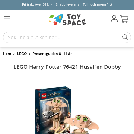
Fri frakt över 599,-* | Snabb leverans | Tull- och momsfritt
Varu
Hem
LEGO
Presentguiden 8 -11 år
LEGO Harry Potter 76421 Husalfen Dobby