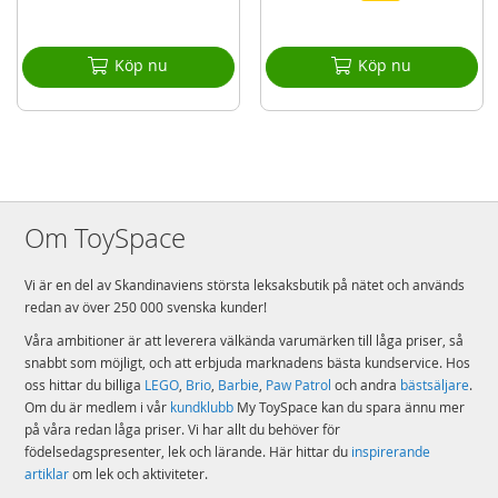
DIGITALA BYGGINSTRUKTIONER – Appen LEGO® Builder guidar barn
genom ett digitalt byggäventyr, där de kan zooma in och rotera set med
3D-instruktioner, och spara och hålla reda på sina framsteg
Köp nu
Köp nu
DIMENSIONER – Set med 161 delar, med en modell som är 11 cm hög, 13
cm bred och 12 cm djup
Detaljer
Antal klossar: 161
Ålder: från 5 år
Om ToySpace
Mer
Modell
42679
information
Vi är en del av Skandinaviens största leksaksbutik på nätet och används
EAN
5702018054901
redan av över 250 000 svenska kunder!
Våra ambitioner är att leverera välkända varumärken till låga priser, så
Varumärke
LEGO
snabbt som möjligt, och att erbjuda marknadens bästa kundservice. Hos
oss hittar du billiga
LEGO
,
Brio
,
Barbie
,
Paw Patrol
och andra
bästsäljare
.
Om du är medlem i vår
kundklubb
My ToySpace kan du spara ännu mer
på våra redan låga priser. Vi har allt du behöver för
födelsedagspresenter, lek och lärande. Här hittar du
inspirerande
artiklar
om lek och aktiviteter.