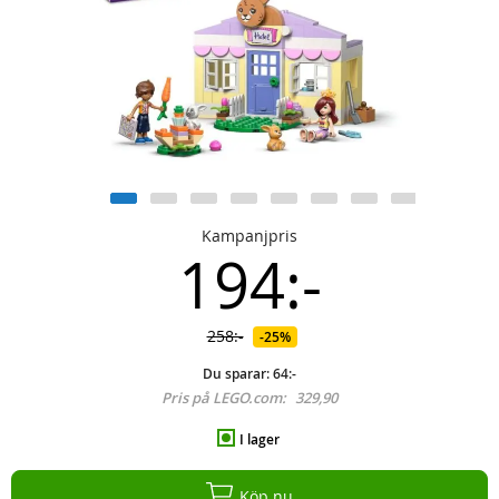
Kampanjpris
194:-
258:-
25%
Du sparar:
64:-
Pris på LEGO.com:
329,90
I lager
Köp nu