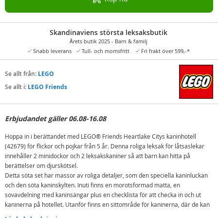
Skandinaviens största leksaksbutik
Årets butik 2025 - Barn & familj
Snabb leverans
Tull- och momsfritt
Fri frakt över 599,-*
Se allt från:
LEGO
Se allt i:
LEGO Friends
Erbjudandet gäller 06.08-16.08
Hoppa in i berättandet med LEGO® Friends Heartlake Citys kaninhotell
(42679) för flickor och pojkar från 5 år. Denna roliga leksak för låtsaslekar
innehåller 2 minidockor och 2 leksakskaniner så att barn kan hitta på
berättelser om djurskötsel.
Detta söta set har massor av roliga detaljer, som den speciella kaninluckan
och den söta kaninskylten. Inuti finns en morotsformad matta, en
sovavdelning med kaninsängar plus en checklista för att checka in och ut
kaninerna på hotellet. Utanför finns en sittområde för kaninerna, där de kan
sitta tillsammans och njuta av en morotscupcake. Andra tillbehör inspirerar