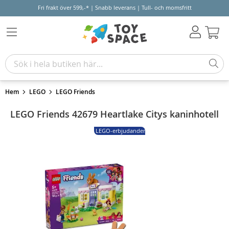
Fri frakt över 599,-* | Snabb leverans | Tull- och momsfritt
Varu
Hem
LEGO
LEGO Friends
LEGO Friends 42679 Heartlake Citys kaninhotell
LEGO-erbjudanden