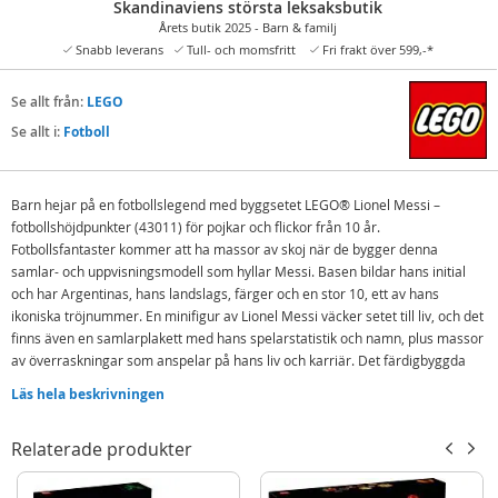
Skandinaviens största leksaksbutik
Årets butik 2025 - Barn & familj
Snabb leverans
Tull- och momsfritt
Fri frakt över 599,-*
Se allt från:
LEGO
Se allt i:
Fotboll
Barn hejar på en fotbollslegend med byggsetet LEGO® Lionel Messi –
fotbollshöjdpunkter (43011) för pojkar och flickor från 10 år.
Fotbollsfantaster kommer att ha massor av skoj när de bygger denna
samlar- och uppvisningsmodell som hyllar Messi. Basen bildar hans initial
och har Argentinas, hans landslags, färger och en stor 10, ett av hans
ikoniska tröjnummer. En minifigur av Lionel Messi väcker setet till liv, och det
finns även en samlarplakett med hans spelarstatistik och namn, plus massor
av överraskningar som anspelar på hans liv och karriär. Det färdigbyggda
setet blir en cool Messi-pryl och fotbollsprydnad som fans stolt kan visa upp.
Läs hela beskrivningen
Denna kreativa leksak är en perfekt sportpresent till pojkar, flickor och
Messi-fans på födelsedagar och speciella tillfällen. Instruktioner finns
Relaterade produkter
tillgängliga digitalt i appen LEGO Builder, där stjärnspelare kan följa sina
framsteg, zooma in och rotera sina skapelser i 3D. Setet innehåller 500
delar.