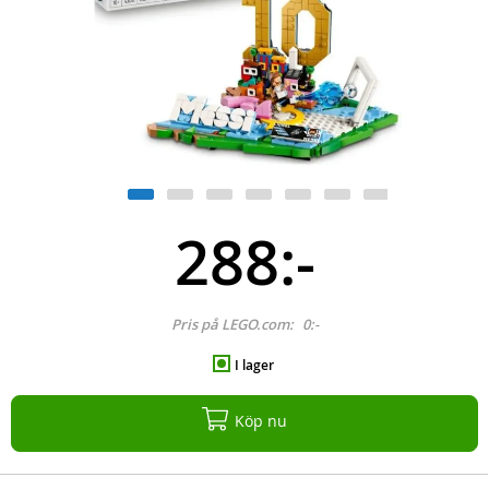
288:-
Pris på LEGO.com:
0:-
I lager
Köp nu