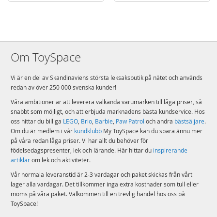
Detaljer
Antal klossar: 500
Ålder: från 10 år
Om ToySpace
Mer
Modell
43011
information
EAN
5702018069516
Vi är en del av Skandinaviens största leksaksbutik på nätet och används
redan av över 250 000 svenska kunder!
Varumärke
LEGO
Våra ambitioner är att leverera välkända varumärken till låga priser, så
Aktuellt
Nyheter
snabbt som möjligt, och att erbjuda marknadens bästa kundservice. Hos
oss hittar du billiga
LEGO
,
Brio
,
Barbie
,
Paw Patrol
och andra
bästsäljare
.
Om du är medlem i vår
kundklubb
My ToySpace kan du spara ännu mer
på våra redan låga priser. Vi har allt du behöver för
födelsedagspresenter, lek och lärande. Här hittar du
inspirerande
artiklar
om lek och aktiviteter.
Vår normala leveranstid är 2-3 vardagar och paket skickas från vårt
lager alla vardagar. Det tillkommer inga extra kostnader som tull eller
moms på våra paket. Välkommen till en trevlig handel hos oss på
ToySpace!