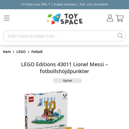
Fri frakt över 599,-* | Snabb leverans | Tull- och momsfritt
Varu
Hem
LEGO
Fotboll
LEGO Editions 43011 Lionel Messi –
fotbollshöjdpunkter
Nyhet