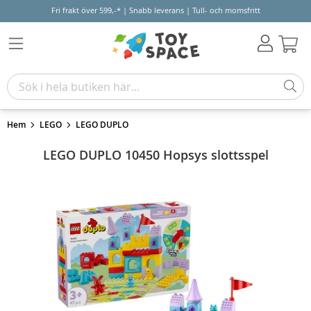
Fri frakt över 599,-* | Snabb leverans | Tull- och momsfritt
Varu
Hem
LEGO
LEGO DUPLO
LEGO DUPLO 10450 Hopsys slottsspel