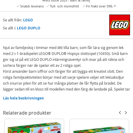
Årets butik 2025 - Barn & familj
Snabb leverans
Tull- och momsfritt
Fri frakt över 599,-*
Se allt från:
LEGO
Se allt i:
LEGO DUPLO
Njut av familjeskoj i timmar med ditt lilla barn, som får lära sig genom lek
med 2-i-1-brädspelet LEGO® DUPLO® Hopsys slottsspel (10450). Små barn
ger sig ut på ett LEGO DUPLO inlärningsäventyr och övar på att räkna och
sortera färger när de spelar ett av 2 roliga spel.
Först använder barn siffror och färger för att bygga ett kreativt slott. Den
roliga familjeaktiviteten börjar med att varje spelare väljer ett leksaksdjur
och snurrar pilen för att se hur många platser de får flytta på brädet. De
lägger sedan till en kloss till modellen med den färg de landade på. Spelet tar
slut när alla karaktärer kommit fram till slottet. I spel 2 använder små barn
Läs hela beskrivningen
färgsortering för att se vem som kan bygga det högsta leksakstornet.
Spelarna snurrar pilen för att se vilken färg de ska lägga till på sin
Relaterade produkter
byggleksak.
Denna pedagogiska leksak har en mängd olika inlärningsaktiviteter, som att
förstå hur man turas om, använder fantasi och finmotorik för att bygga
kreativt eller samarbetar för att bygga klart slottet. Innehåller 47 delar.