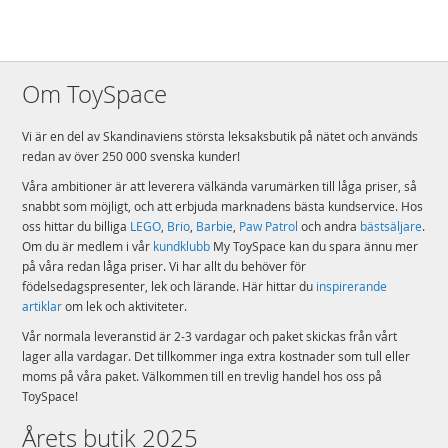
är 32 cm långt och 22 cm brett
Detaljer
Antal klossar: 47
Om ToySpace
Ålder: från 3 år
Vi är en del av Skandinaviens största leksaksbutik på nätet och används
Mer
Modell
10450
redan av över 250 000 svenska kunder!
information
Våra ambitioner är att leverera välkända varumärken till låga priser, så
EAN
5702017816630
snabbt som möjligt, och att erbjuda marknadens bästa kundservice. Hos
Varumärke
LEGO
oss hittar du billiga
LEGO
,
Brio
,
Barbie
,
Paw Patrol
och andra
bästsäljare
.
Om du är medlem i vår
kundklubb
My ToySpace kan du spara ännu mer
på våra redan låga priser. Vi har allt du behöver för
födelsedagspresenter, lek och lärande. Här hittar du
inspirerande
artiklar
om lek och aktiviteter.
Vår normala leveranstid är 2-3 vardagar och paket skickas från vårt
lager alla vardagar. Det tillkommer inga extra kostnader som tull eller
moms på våra paket. Välkommen till en trevlig handel hos oss på
ToySpace!
Årets butik 2025