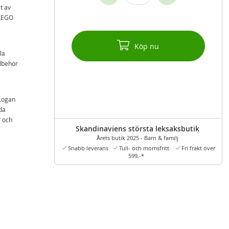
t av
 LEGO
Köp nu
la
llbehör
 Logan
da
r och
Skandinaviens största leksaksbutik
rdjupa
Årets butik 2025 - Barn & familj
Snabb leverans
Tull- och momsfritt
Fri frakt över
Zzz™
599,-*
setet
,
ner,