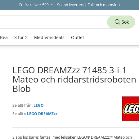
Fri frakt över 599,-* | Snabb leverans | Tull- och momsfritt
Sök
 Rea
3 för 2
Medlemsdeals
Outlet
LEGO DREAMZzz 71485 3-i-1
Mateo och riddarstridsroboten 
Blob
Se allt från:
LEGO
Se allt i:
LEGO DREAMZzz
Släpp lös barns fantasi med leksaken LEGO® DREAMZzz™ Mateo och