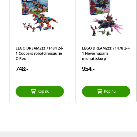
LEGO DREAMZzz 71484 2-i-
LEGO DREAMZzz 71478 2-i-
1 Coopers robotdinosaurie
1 Neverhäxans
C-Rex
midnattskorp
748:-
954:-
Köp nu
Köp nu