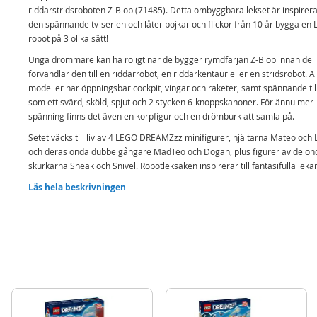
riddarstridsroboten Z-Blob (71485). Detta ombyggbara lekset är inspirera
den spännande tv-serien och låter pojkar och flickor från 10 år bygga en
robot på 3 olika sätt!
Unga drömmare kan ha roligt när de bygger rymdfärjan Z-Blob innan de
förvandlar den till en riddarrobot, en riddarkentaur eller en stridsrobot. Al
modeller har öppningsbar cockpit, vingar och raketer, samt spännande ti
som ett svärd, sköld, spjut och 2 stycken 6-knoppskanoner. För ännu mer
spänning finns det även en korpfigur och en drömburk att samla på.
Setet väcks till liv av 4 LEGO DREAMZzz minifigurer, hjältarna Mateo och
och deras onda dubbelgångare MadTeo och Dogan, plus figurer av de on
skurkarna Sneak och Snivel. Robotleksaken inspirerar till fantasifulla leka
innehåller berättelseledda bygginstruktioner som uppmuntrar barn att fö
Läs hela beskrivningen
sig i äventyret och bli hjältar i drömriket.
Bygg fantasi – Väck kreativiteten till liv med leksaken LEGO® DREAM
Mateo och riddarstridsroboten Z-Blob för barn från 10 år
1 leksak, 3 äventyr – Barn kan upptäcka 3 sätt att bygga LEGO® robot
och välja mellan riddarroboten, riddarkentauren eller stridsroboten
Fantasifigurer – Alla lägen har öppningsbar cockpit, vingar och raketer
tillbehör som ett svärd, en sköld, ett spjut och 2 stycken 6-knoppskano
plus en drömburk att samla på
4 minifigurer – Setet innehåller Mateo och Logan, deras onda