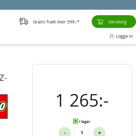
Gratis frakt över
599:-
Varukorg
Logga in
Z-
1 265:-
I lager
-
+