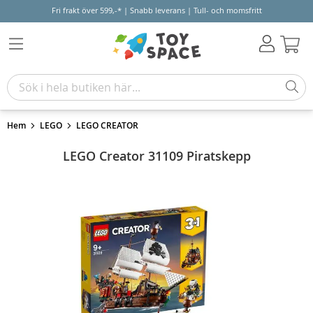
Fri frakt över 599,-* | Snabb leverans | Tull- och momsfritt
Varu
Hem
LEGO
LEGO CREATOR
LEGO Creator 31109 Piratskepp