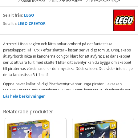
Snabb leverans
Tull- och momsfritt
Fri frakt över 599,-*
Se allt från:
LEGO
Se allt i:
LEGO CREATOR
Arrrrrrr! Hissa seglen och lätta ankar ombord på det fantastiska
piratskeppet! Håll utkik efter skatter – kistan ser väldigt tom ut. Ohoj, skepp
åt styrbord! Rikta in kanonerna och gör klart för att avfyra: Det där skeppet
ser ut att vara fullt med skatter! Efter ditt äventyr kan du bygga om skeppet
till piraternas värdshus eller den mystiska Dödskalleön. Det råder inte stiltje i
detta fantastiska 3-i-1-set!
Öppna havet kallar på dig! Piratäventyr väntar unga pirater i leksaken
LEGO® Creator 3in1 Piratskepp (31109). Detta fantastiska, detaljerade set
innehåller ett piratskepp med rörliga segel, kanoner och en hytt med
Läs hela beskrivningen
öppningsbart tak och sidor, 3 minifigurer, byggbara figurer som en haj och
en papegoja, plus massor av andra klossbyggda detaljer och coola tillbehör
Relaterade produkter
som sätter igång lekarna.
Frihet att skapa och fantisera
Minst 3 olika bygg- och lekupplevelser är möjliga med detta LEGO Creator