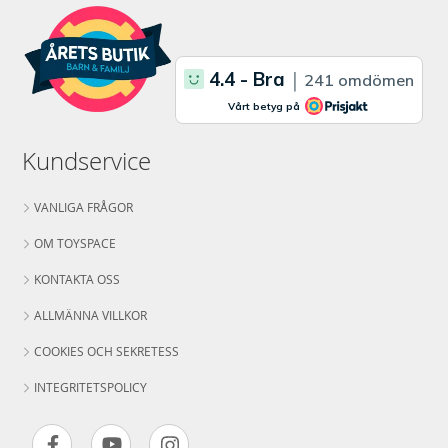
Antal delar: 1264
Rek.ålder: från 9 år
Mer
Modell
31109
information
EAN
5702016616354
Varumärke
LEGO
Kundservice
VANLIGA FRÅGOR
OM TOYSPACE
KONTAKTA OSS
ALLMÄNNA VILLKOR
COOKIES OCH SEKRETESS
INTEGRITETSPOLICY