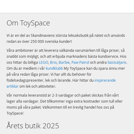
Dödskalleön fungerar perfekt som julklapp, födelsedagspresent eller
överraskning till pojkar och flickor från 9 år.
Öppna havet kallar på dig! Piratskeppet är 37 cm högt, 46 cm långt och
Om ToySpace
19 cm brett, så denna spännande leksak är full av häftiga detaljer och
lagom stor för seriösa lekar på egen hand eller i grupp.
Drivs av ett barns fantasi, för timmar av oändligt skoj! Batterifria leksaker
Vi är en del av Skandinaviens största leksaksbutik på nätet och används
främjar barns individuella lek- och problemlösningsförmåga och låter
redan av över 250 000 svenska kunder!
dem uppleva glädjen i att hitta på helt egna berättelser.
Våra ambitioner är att leverera välkända varumärken till låga priser, så
Öppna förpackningen och låt leken börja genom att bygga och bygga om
1 av de 3 modelleksakerna. Tydliga, enkla instruktioner gör det lätt för
snabbt som möjligt, och att erbjuda marknadens bästa kundservice. Hos
barn att bygga modellerna, vilket leder till glädje och massor av kreativt
oss hittar du billiga
LEGO
,
Brio
,
Barbie
,
Paw Patrol
och andra
bästsäljare
.
skoj.
Om du är medlem i vår
kundklubb
My ToySpace kan du spara ännu mer
Ge barn oändliga möjligheter att utveckla sina byggfärdigheter när de
på våra redan låga priser. Vi har allt du behöver för
leker med LEGO® Creator 3in1 seten. Detta fantastiska piratlekset låter
födelsedagspresenter, lek och lärande. Här hittar du
inspirerande
barn utveckla sin fantasi med massor av byggmöjligheter.
artiklar
om lek och aktiviteter.
LEGO® byggklossar uppfyller de högsta branschstandarderna för att
säkerställa att de är konsekventa, kompatibla och kan sättas ihop och
Vår normala leveranstid är 2-3 vardagar och paket skickas från vårt
dras isär lika lätt varje gång – så har det varit sedan 1958.
lager alla vardagar. Det tillkommer inga extra kostnader som tull eller
moms på våra paket. Välkommen till en trevlig handel hos oss på
LEGO® klossar och delar tappas, värms, krossas, vrids och analyseras
för att säkerställa att varje byggset för barn uppfyller de högsta globala
ToySpace!
säkerhets- och kvalitetsstandarderna.
Årets butik 2025
Detaljer: