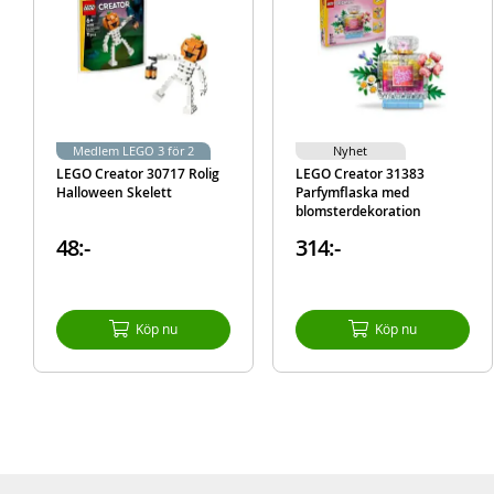
Medlem LEGO 3 för 2
Nyhet
LEGO Creator 30717 Rolig
LEGO Creator 31383
Halloween Skelett
Parfymflaska med
blomsterdekoration
48:-
314:-
Köp nu
Köp nu