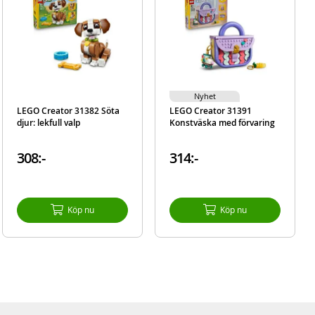
Nyhet
LEGO Creator 31382 Söta
LEGO Creator 31391
djur: lekfull valp
Konstväska med förvaring
308:-
314:-
Köp nu
Köp nu