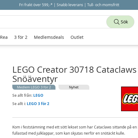
Fri frakt över 599,-* | Snabb leverans | Tull- och momsfritt
Sök
 Rea
3 för 2
Medlemsdeals
Outlet
LEGO Creator 30718 Cataclaws
Snöäventyr
Medlem LEGO 3 för 2
Nyhet
Se allt från:
LEGO
Se allt i:
LEGO 3 för 2
Kom i feststämning med ett sött lekset som har Cataclaws sittande på en
fullastad med julklappar, som kan skjutas nerför en snötäckt kulle.