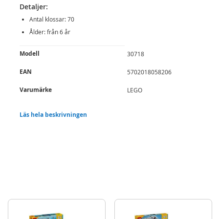
Detaljer:
Antal klossar: 70
Ålder: från 6 år
Mer
Modell
30718
information
EAN
5702018058206
Varumärke
LEGO
Aktuellt
Nyheter
Läs hela beskrivningen