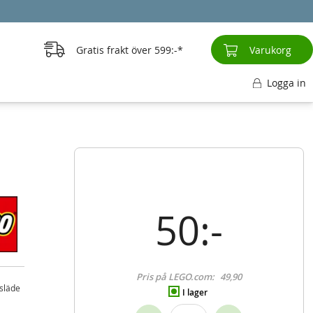
Gratis frakt över
599:-
Varukorg
Logga in
50:-
Pris på LEGO.com:
49,90
 släde
I lager