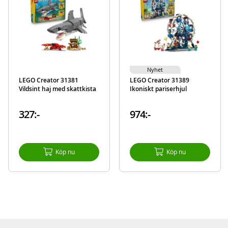
Nyhet
LEGO Creator 31381
LEGO Creator 31389
Vildsint haj med skattkista
Ikoniskt pariserhjul
327:-
974:-
Köp nu
Köp nu