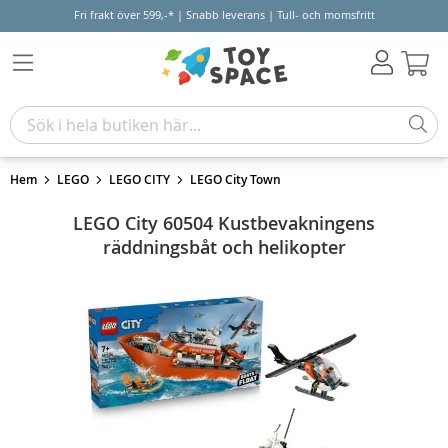
Fri frakt över 599,-* | Snabb leverans | Tull- och momsfritt
Varu
Hem
LEGO
LEGO CITY
LEGO City Town
LEGO City 60504 Kustbevakningens
räddningsbåt och helikopter