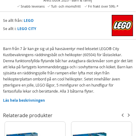
Årets butik 2025 - Barn & familj
Snabb leverans
Tull- och momsfritt
Fri frakt över 599,-*
Se allt från:
LEGO
Se allt i:
LEGO CITY
Barn från 7 år kan ge sig ut på havsäventyr med leksetet LEGO® City
Kustbevakningens räddningsbåt och helikopter (60504) för låstaslekar.
Denna funktionsfyllda flytande båt har avtagbara däcknivåer som gör det lätt
att leka på fartygets kommandobrygga och i sovhytterna och köket. Barn kan
sjösätta en räddningsjolle från rampen eller lyfta mot skyn från
helikopterplattan ombord på en cool helikopter. Setet innehåller även
ytterligare en jolle, LEGO lågor, 5 minifigurer och en hundfigur för
fantasifulla lekar och berättande. Alla 3 båtarna flyter.
Detta lekset med sök- och räddningsfordon blir en fantastisk överraskning
Läs hela beskrivningen
eller födelsedagspresent för pojkar och flickor som älskar handgriplig
interaktiv lek. Kombinera setet med andra (säljs separat) från LEGO® City
Relaterade produkter
sortimentet för fler spännande äventyr.
Barn kan ha roligt med intuitivt byggande med detta byggset för låtsaslek i
appen LEGO Builder, där de kan zooma in och rotera med 3D-instruktioner
samtidigt som de sparar och följer sina framsteg. Setet innehåller 742 delar.