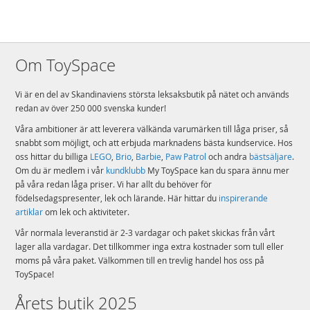
Detaljer
Antal klossar: 742
Ålder: från 7 år
Om ToySpace
Mer
Modell
60504
information
Vi är en del av Skandinaviens största leksaksbutik på nätet och används
EAN
5702018056943
redan av över 250 000 svenska kunder!
Våra ambitioner är att leverera välkända varumärken till låga priser, så
Varumärke
LEGO
snabbt som möjligt, och att erbjuda marknadens bästa kundservice. Hos
oss hittar du billiga
LEGO
,
Brio
,
Barbie
,
Paw Patrol
och andra
bästsäljare
.
Om du är medlem i vår
kundklubb
My ToySpace kan du spara ännu mer
på våra redan låga priser. Vi har allt du behöver för
födelsedagspresenter, lek och lärande. Här hittar du
inspirerande
artiklar
om lek och aktiviteter.
Vår normala leveranstid är 2-3 vardagar och paket skickas från vårt
lager alla vardagar. Det tillkommer inga extra kostnader som tull eller
moms på våra paket. Välkommen till en trevlig handel hos oss på
ToySpace!
Årets butik 2025