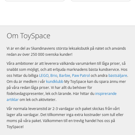
Detaljer
Antal klossar: 474
Ålder: från 18 år
Mer
Modell
10348
Om ToySpace
information
EAN
5702017814674
Vi är en del av Skandinaviens största leksaksbutik på nätet och används
Varumärke
LEGO
redan av över 250 000 svenska kunder!
Våra ambitioner är att leverera välkända varumärken till låga priser, så
snabbt som möjligt, och att erbjuda marknadens bästa kundservice. Hos
oss hittar du billiga
LEGO
,
Brio
,
Barbie
,
Paw Patrol
och andra
bästsäljare
.
Om du är medlem i vår
kundklubb
My ToySpace kan du spara ännu mer
på våra redan låga priser. Vi har allt du behöver för
födelsedagspresenter, lek och lärande. Här hittar du
inspirerande
artiklar
om lek och aktiviteter.
Vår normala leveranstid är 2-3 vardagar och paket skickas från vårt
lager alla vardagar. Det tillkommer inga extra kostnader som tull eller
moms på våra paket. Välkommen till en trevlig handel hos oss på
ToySpace!