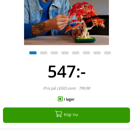
547:-
Pris på LEGO.com:
799,90
I lager
Köp nu