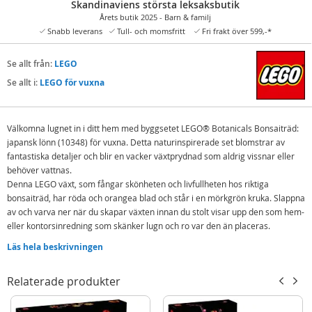
Skandinaviens största leksaksbutik
Årets butik 2025 - Barn & familj
Snabb leverans
Tull- och momsfritt
Fri frakt över 599,-*
Se allt från:
LEGO
Se allt i:
LEGO för vuxna
Välkomna lugnet in i ditt hem med byggsetet LEGO® Botanicals Bonsaiträd:
japansk lönn (10348) för vuxna. Detta naturinspirerade set blomstrar av
fantastiska detaljer och blir en vacker växtprydnad som aldrig vissnar eller
behöver vattnas.
Denna LEGO växt, som fångar skönheten och livfullheten hos riktiga
bonsaiträd, har röda och orangea blad och står i en mörkgrön kruka. Slappna
av och varva ner när du skapar växten innan du stolt visar upp den som hem-
eller kontorsinredning som skänker lugn och ro var den än placeras.
Japansk lönn som bonsaiträd står för lugn och balans och tros ge lycka och
Läs hela beskrivningen
välstånd, vilket gör detta uppslukande projekt till en fantastisk gåva till
växtälskare. Det är dessutom en omtänksam inflyttningspresent, alla
Relaterade produkter
hjärtans dag-present, morsdags- eller farsdagspresent eller
födelsedagspresent till kvinnor, män och naturfantaster. Setet innehåller 474
delar.