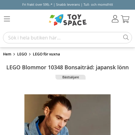
Fri frakt över 599,-* | Snabb leverans | Tull- och momsfritt
Varu
Hem
LEGO
LEGO för vuxna
LEGO Blommor 10348 Bonsaiträd: japansk lönn
Bästsäljare