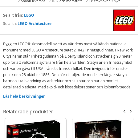
Snabb leverans
Tull- och momsfritt
Fri frakt över 599,-*
Se allt från:
LEGO
Se allt i:
LEGO Architecture
Bygg en LEGO
®
klossmodell av ett av världens mest välkända nationella
monument med LEGO Architecture setet 21042 Frihetsgudinnan. I New York
Citys hamn står Frihetsgudinnan på Liberty Island och sträcker sig 93 meter
upp för att välkomna sjöfarare från hela världen. Statyn är en frihetssymbol
och var en gåva till USA från det franska folket. Den invigdes inför en stor
publik den 28 oktober 1886. Den här detaljerade modellen fångar statyns
harmoniska blandning av arkitektur och skulptur och har en mycket
detaljerad piedestal med sköld- och klossdekorationer och kolonnförsedda
balkonger. Den vackert utformade Frihetsgudinnan har böljande klänning,
Läs hela beskrivningen
brutna bojor, krona med 7 pikar, ikonisk tavla och en gyllene fackla i den
uppsträckta armen. Den här eleganta LEGO Architecture modellen har
Relaterade produkter
autentisk sandgrön och beige färgskala och fulländas med en dekorativ
namnskylt.
Antal delar: 1685 st
Rek.ålder: från 16 år