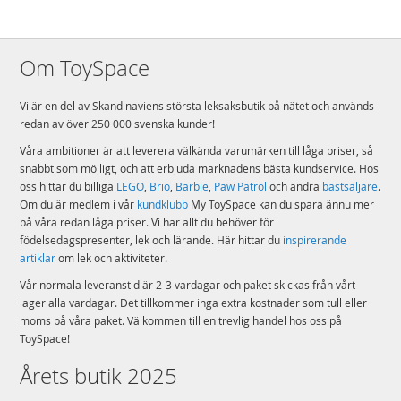
Om ToySpace
Vi är en del av Skandinaviens största leksaksbutik på nätet och används
redan av över 250 000 svenska kunder!
Våra ambitioner är att leverera välkända varumärken till låga priser, så
snabbt som möjligt, och att erbjuda marknadens bästa kundservice. Hos
oss hittar du billiga
LEGO
,
Brio
,
Barbie
,
Paw Patrol
och andra
bästsäljare
.
Om du är medlem i vår
kundklubb
My ToySpace kan du spara ännu mer
på våra redan låga priser. Vi har allt du behöver för
födelsedagspresenter, lek och lärande. Här hittar du
inspirerande
artiklar
om lek och aktiviteter.
Vår normala leveranstid är 2-3 vardagar och paket skickas från vårt
lager alla vardagar. Det tillkommer inga extra kostnader som tull eller
moms på våra paket. Välkommen till en trevlig handel hos oss på
ToySpace!
Årets butik 2025