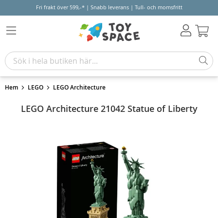
Fri frakt över 599,-* | Snabb leverans | Tull- och momsfritt
Varu
Hem
LEGO
LEGO Architecture
LEGO Architecture 21042 Statue of Liberty