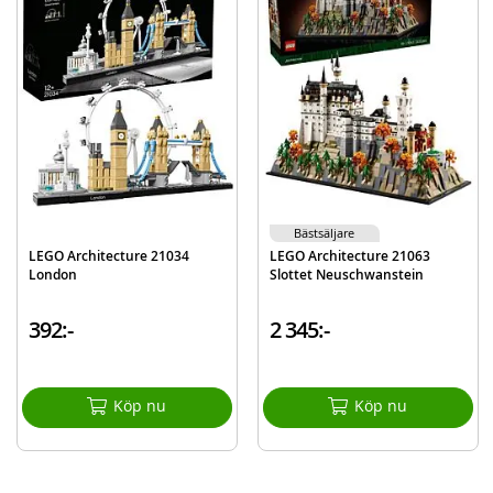
Mer
Modell
21042
information
EAN
5702016111859
Varumärke
LEGO
Aktuellt
Bästsäljare
Bästsäljare
LEGO Architecture 21034
LEGO Architecture 21063
London
Slottet Neuschwanstein
392:-
2 345:-
Köp nu
Köp nu