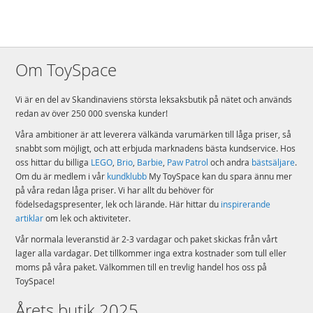
Om ToySpace
Vi är en del av Skandinaviens största leksaksbutik på nätet och används
redan av över 250 000 svenska kunder!
Våra ambitioner är att leverera välkända varumärken till låga priser, så
snabbt som möjligt, och att erbjuda marknadens bästa kundservice. Hos
oss hittar du billiga
LEGO
,
Brio
,
Barbie
,
Paw Patrol
och andra
bästsäljare
.
Om du är medlem i vår
kundklubb
My ToySpace kan du spara ännu mer
på våra redan låga priser. Vi har allt du behöver för
födelsedagspresenter, lek och lärande. Här hittar du
inspirerande
artiklar
om lek och aktiviteter.
Vår normala leveranstid är 2-3 vardagar och paket skickas från vårt
lager alla vardagar. Det tillkommer inga extra kostnader som tull eller
moms på våra paket. Välkommen till en trevlig handel hos oss på
ToySpace!
Årets butik 2025