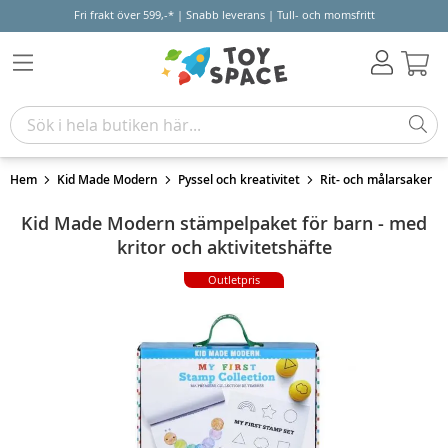
Fri frakt över 599,-* | Snabb leverans | Tull- och momsfritt
Varu
Hem
Kid Made Modern
Pyssel och kreativitet
Rit- och målarsaker
Kid Made Modern stämpelpaket för barn - med
kritor och aktivitetshäfte
Outletpris