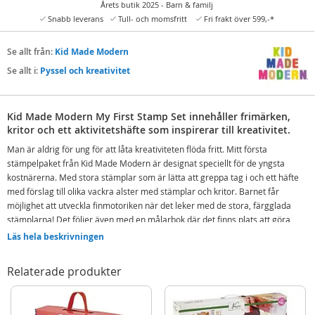
Årets butik 2025 - Barn & familj
Snabb leverans
Tull- och momsfritt
Fri frakt över 599,-*
Se allt från:
Kid Made Modern
Se allt i:
Pyssel och kreativitet
Kid Made Modern My First Stamp Set innehåller frimärken,
kritor och ett aktivitetshäfte som inspirerar till kreativitet.
Man är aldrig för ung för att låta kreativiteten flöda fritt. Mitt första
stämpelpaket från Kid Made Modern är designat speciellt för de yngsta
kostnärerna. Med stora stämplar som är lätta att greppa tag i och ett häfte
med förslag till olika vackra alster med stämplar och kritor. Barnet får
möjlighet att utveckla finmotoriken när det leker med de stora, färgglada
stämplarna!
Det följer även med en målarbok där det finns plats att göra
många konstverk med stämplar och kritor.
Läs hela beskrivningen
Låt de yngsta stämpla och göra sina egna konstverk – eller låt dem bli sina
egna små chefer i en leksaksaffär, en bank, ett postkontor etc. – bara
Relaterade produkter
fantasin sätter gränser. Setet är komplett med stämplar, kritor och
stämpelfärger.