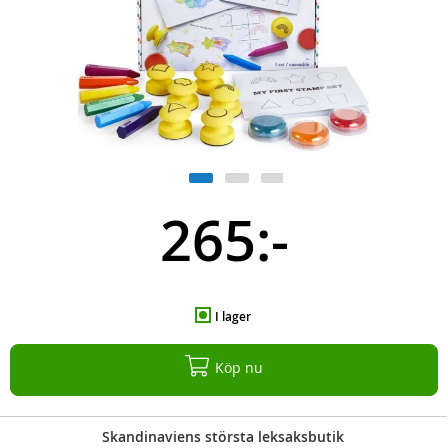
265:-
I lager
Köp nu
Skandinaviens största leksaksbutik