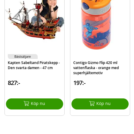
EAN
7071673142932
Varumärke
Kapten Sabeltand
Bästsäljare
Kapten Sabeltand Piratskepp -
Contigo Gizmo Flip 420 ml
Den svarta damen - 47 cm
vattenflaska - orange med
superhjältemotiv
827:-
197:-
Köp nu
Köp nu