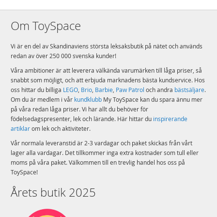
Om ToySpace
Vi är en del av Skandinaviens största leksaksbutik på nätet och används
redan av över 250 000 svenska kunder!
Våra ambitioner är att leverera välkända varumärken till låga priser, så
snabbt som möjligt, och att erbjuda marknadens bästa kundservice. Hos
oss hittar du billiga
LEGO
,
Brio
,
Barbie
,
Paw Patrol
och andra
bästsäljare
.
Om du är medlem i vår
kundklubb
My ToySpace kan du spara ännu mer
på våra redan låga priser. Vi har allt du behöver för
födelsedagspresenter, lek och lärande. Här hittar du
inspirerande
artiklar
om lek och aktiviteter.
Vår normala leveranstid är 2-3 vardagar och paket skickas från vårt
lager alla vardagar. Det tillkommer inga extra kostnader som tull eller
moms på våra paket. Välkommen till en trevlig handel hos oss på
ToySpace!
Årets butik 2025