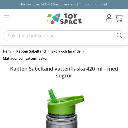
Fri frakt över 599,-* | Snabb leverans | Tull- och momsfritt
Varu
Hem
Kapten Sabeltand
Skola och lärande
Matlådor och vattenflaskor
Kapten Sabeltand vattenflaska 420 ml - med
sugrör