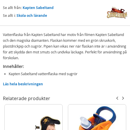
Se allt från:
Kapten Sabeltand
Se allt i:
Skola och lärande
Vattenflaska från Kapten Sabeltand har motiv från filmen Kapten Sabeltand
och den magiska diamanten. Flaskan kommer med en grön skruvkork,
plastdrickpip och sugrör. Pipen kan vikas ner när flaskan inte är i användning
för att skydda den mot smuts och undvika läckage. Perfekt för användning på
förskolan.
Innehåller:
Kapten Sabeltand vattenflaska med sugrör
Läs hela beskrivningen
Detaljer:
Volym: 420 ml
Relaterade produkter
Ålder: från 4 år
OBS! Kan ej diskas i diskmaskin.
Mer
Modell
8014293
information