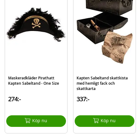
både unga och gamla, tjejer och killar, landkrabbor och pirater. När de ser
den svarta flaggan är det också alldeles för sent att vända sig om. Sedan är
det full fart mot den store hjälten, kapten Sabeltand själv. Flaggan är en
utmärkt present till alla Sabeltand-entusiaster.
Mer
Modell
D24056
information
EAN
7072895007535
Varumärke
Kapten Sabeltand
Maskeradkläder Pirathatt
Kapten Sabeltand skattkista
Kapten Sabeltand - One Size
med hemligt fack och
skattkarta
274:-
337:-
Köp nu
Köp nu