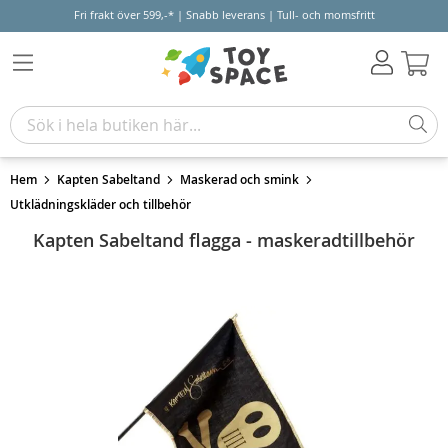
Fri frakt över 599,-* | Snabb leverans | Tull- och momsfritt
Varu
Hem
Kapten Sabeltand
Maskerad och smink
Utklädningskläder och tillbehör
Kapten Sabeltand flagga - maskeradtillbehör