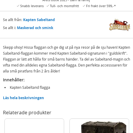
Snabb leverans
Tull- och momsfritt
Fri frakt över 599,-*
Se allt från:
Kapten Sabeltand
Se allt i:
Maskerad och smink
Skepp ohoy!
Hissa flaggan och ge dig ut på nya resor på de sju haven! Kapten
Sabeltand-flaggan kommer med Kapten Sabeltand-signaturen i "guldskrift".
Flaggan är lätt att hålla för små barns händer. Ta del av Sabeltand-magin och
vifta med din alldeles egna Sabeltand-flagga. Den perfekta accessoaren för
alla små piratfans från 2 års ålder!
Innehåller:
Kapten Sabeltand flagga
Läs hela beskrivningen
Detaljer:
Ålder: från 2 år
Relaterade produkter
På alla de sju haven fruktas kapten Sabeltands flagga. Det vet havets kung
när han sjunger att "när du ser den svarta flaggan är det alldeles för sent att
vända". Men kapten Sabeltand är inte bara fruktad. Han är också älskad av