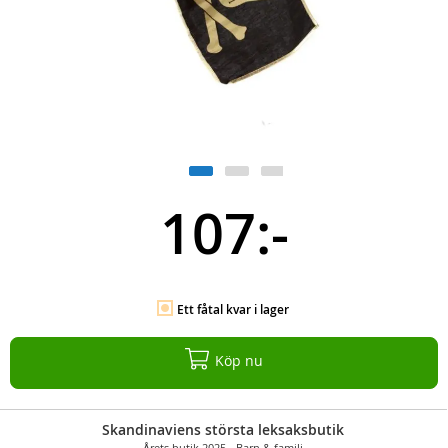
107:-
Ett fåtal kvar i lager
Köp nu
Skandinaviens största leksaksbutik
Årets butik 2025 - Barn & familj