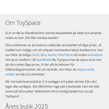
Om ToySpace
Vi är en del av Skandinaviens största leksaksbutik på nätet och används
redan av över 250 000 svenska kunder!
Våra ambitioner är att leverera välkända varumärken till låga priser, så
snabbt som möjligt, och att erbjuda marknadens bästa kundservice. Hos
oss hittar du billiga
LEGO
,
Brio
,
Barbie
,
Paw Patrol
och andra
bästsäljare
.
Om du är medlem i vår
kundklubb
My ToySpace kan du spara ännu mer
på våra redan låga priser. Vi har allt du behöver för
födelsedagspresenter, lek och lärande. Här hittar du
inspirerande
artiklar
om lek och aktiviteter.
Vår normala leveranstid är 2-3 vardagar och paket skickas från vårt
lager alla vardagar. Det tillkommer inga extra kostnader som tull eller
moms på våra paket. Välkommen till en trevlig handel hos oss på
ToySpace!
Årets butik 2025