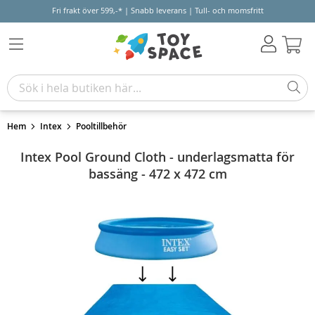
Fri frakt över 599,-* | Snabb leverans | Tull- och momsfritt
Varu
Hem
Intex
Pooltillbehör
Intex Pool Ground Cloth - underlagsmatta för
bassäng - 472 x 472 cm