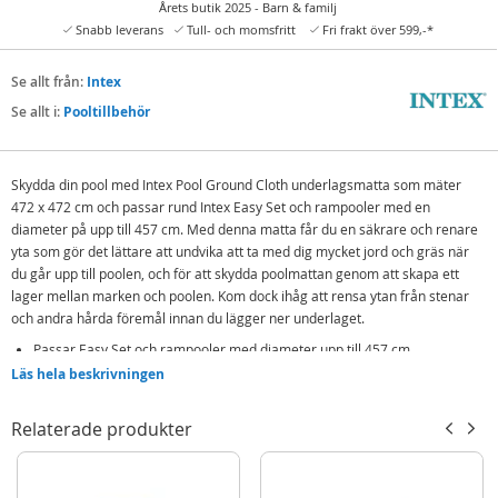
Årets butik 2025 - Barn & familj
Snabb leverans
Tull- och momsfritt
Fri frakt över 599,-*
Se allt från:
Intex
Se allt i:
Pooltillbehör
Skydda din pool med Intex Pool Ground Cloth underlagsmatta som mäter
472 x 472 cm och passar rund Intex Easy Set och rampooler med en
diameter på upp till 457 cm. Med denna matta får du en säkrare och renare
yta som gör det lättare att undvika att ta med dig mycket jord och gräs när
du går upp till poolen, och för att skydda poolmattan genom att skapa ett
lager mellan marken och poolen. Kom dock ihåg att rensa ytan från stenar
och andra hårda föremål innan du lägger ner underlaget.
Passar Easy Set och rampooler med diameter upp till 457 cm
Läs hela beskrivningen
Innehåll:
Underlagsmatta
Relaterade produkter
Detaljer:
Mått: 472 x 472 cm