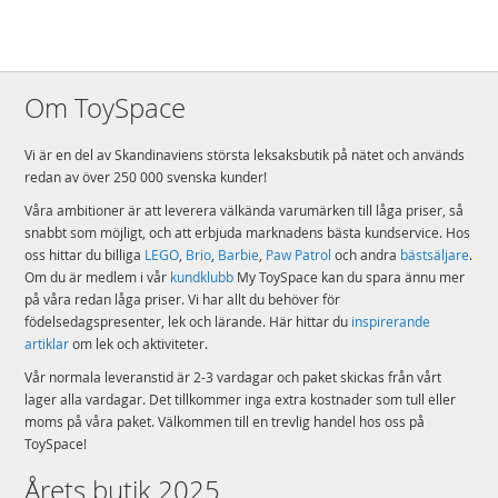
Om ToySpace
Vi är en del av Skandinaviens största leksaksbutik på nätet och används
redan av över 250 000 svenska kunder!
Våra ambitioner är att leverera välkända varumärken till låga priser, så
snabbt som möjligt, och att erbjuda marknadens bästa kundservice. Hos
oss hittar du billiga
LEGO
,
Brio
,
Barbie
,
Paw Patrol
och andra
bästsäljare
.
Om du är medlem i vår
kundklubb
My ToySpace kan du spara ännu mer
på våra redan låga priser. Vi har allt du behöver för
födelsedagspresenter, lek och lärande. Här hittar du
inspirerande
artiklar
om lek och aktiviteter.
Vår normala leveranstid är 2-3 vardagar och paket skickas från vårt
lager alla vardagar. Det tillkommer inga extra kostnader som tull eller
moms på våra paket. Välkommen till en trevlig handel hos oss på
ToySpace!
Årets butik 2025