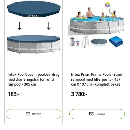
Mer
Modell
28048
information
EAN
6941057404059
Varumärke
Intex
Intex Pool Cover - poolöverdrag
Intex Prism Frame Pools - rund
med dräneringshål för rund
rampool med filterpump - 457
rampool - 305 cm
cm X 107 cm - komplett paket
183:-
3 780:-
Bevaka
Bevaka