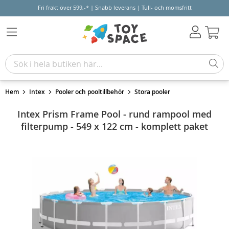
Fri frakt över 599,-* | Snabb leverans | Tull- och momsfritt
Varu
Hem
Intex
Pooler och pooltillbehör
Stora pooler
Intex Prism Frame Pool - rund rampool med
filterpump - 549 x 122 cm - komplett paket