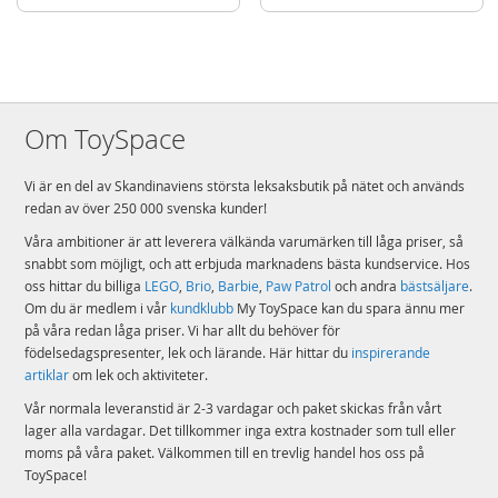
Vikt: 100,6 kg
Rek.ålder: från 6 år - men under uppsyn av en vuxen
OBS! Denna pool kan inte grävas ner! Saltvattensystem, klor och andra
möjliga tillbehör måste köpas separat.
Om ToySpace
Mer
Modell
26732NP
information
EAN
6941057414416
Vi är en del av Skandinaviens största leksaksbutik på nätet och används
redan av över 250 000 svenska kunder!
Varumärke
Intex
Våra ambitioner är att leverera välkända varumärken till låga priser, så
snabbt som möjligt, och att erbjuda marknadens bästa kundservice. Hos
oss hittar du billiga
LEGO
,
Brio
,
Barbie
,
Paw Patrol
och andra
bästsäljare
.
Om du är medlem i vår
kundklubb
My ToySpace kan du spara ännu mer
på våra redan låga priser. Vi har allt du behöver för
födelsedagspresenter, lek och lärande. Här hittar du
inspirerande
artiklar
om lek och aktiviteter.
Vår normala leveranstid är 2-3 vardagar och paket skickas från vårt
lager alla vardagar. Det tillkommer inga extra kostnader som tull eller
moms på våra paket. Välkommen till en trevlig handel hos oss på
ToySpace!