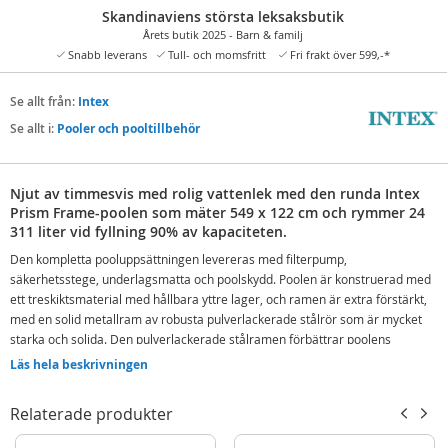
Skandinaviens största leksaksbutik
Årets butik 2025 - Barn & familj
Snabb leverans
Tull- och momsfritt
Fri frakt över 599,-*
Se allt från:
Intex
Se allt i:
Pooler och pooltillbehör
Njut av timmesvis med rolig vattenlek med den runda Intex
Prism Frame-poolen som mäter 549 x 122 cm och rymmer 24
311 liter vid fyllning 90% av kapaciteten.
Den kompletta pooluppsättningen levereras med filterpump,
säkerhetsstege, underlagsmatta och poolskydd. Poolen är konstruerad med
ett treskiktsmaterial med hållbara yttre lager, och ramen är extra förstärkt,
med en solid metallram av robusta pulverlackerade stålrör som är mycket
starka och solida. Den pulverlackerade stålramen förbättrar poolens
rostbeständighet, livslängd och stabilitet.
Läs hela beskrivningen
Kapacitet: 24 311 liter (v/90%)
Relaterade produkter
Flödeshastighet filterpump: 5678 liter/h
Det rekommenderas också att tillsätta bakteriedödande kemikalier