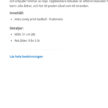
och erbjuder timmar av nöje. Uppblåsbara leksaker är alltid en klassiker f
barn i alla åldrar, och hör till poolen såväl som till stranden.
Innehåll:
Intex Lively print badboll - fruktmotiv
Detaljer:
Mått: 51 cm (Ø)
Rek.ålder: från 3 år
Mer
Modell
59040NP
Läs hela beskrivningen
information
EAN
6941057450407
Varumärke
Intex