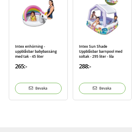
Intex enhörning -
Intex Sun Shade
uppblåsbar babybassäng
Uppblåsbar barnpool med
med tak - 45 liter
soltak - 295 liter - lila
265:-
288:-
Bevaka
Bevaka