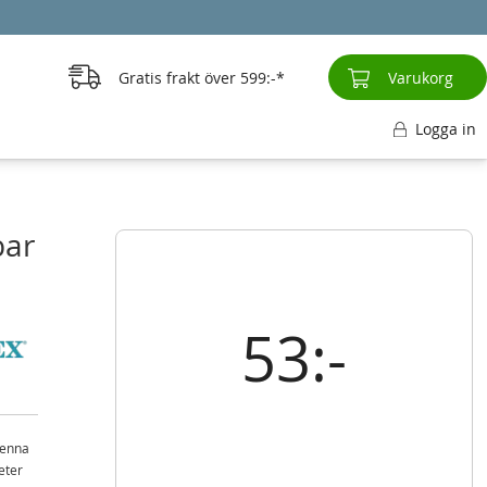
Gratis frakt över
599:-
Varukorg
Logga in
bar
53:-
Denna
eter