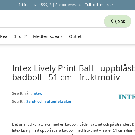
Fri frakt över 599,-* | Snabb leverans | Tull- och momsfritt
Sök
 Rea
3 för 2
Medlemsdeals
Outlet
Intex Lively Print Ball - uppblås
badboll - 51 cm - fruktmotiv
Se allt från:
Intex
Se allt i:
Sand- och vattenleksaker
Det är alltid kul att leka med en badboll, både i vattnet och på stranden. 
Intex Lively Print uppblåsbara badboll med fruktmotiv mäter 51 cm i diam