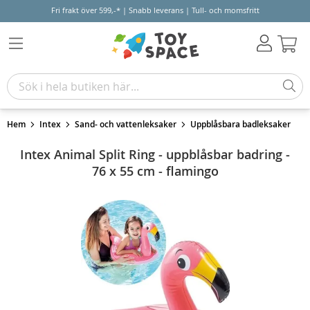
Fri frakt över 599,-* | Snabb leverans | Tull- och momsfritt
Varu
Hem
Intex
Sand- och vattenleksaker
Uppblåsbara badleksaker
Intex Animal Split Ring - uppblåsbar badring -
76 x 55 cm - flamingo