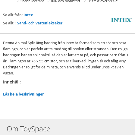
Snabb leverans
Tull- och momsfritt
Fri frakt över 599,-*
Se allt från:
Intex
Se allt i:
Sand- och vattenleksaker
Denna Animal Split Ring badring från Intex är formad som en söt och rosa
flamingo, och är perfekt att ta med sig till poolen eller stranden. Den roliga
badringen har en split baktill så den är lätt att ta på, och passar barn från 3
år. Flamingon är 76 x 55 cm stor, och är tillverkad i hygenisk och tålig vinyl.
Badringen är roligt för de minsta, och används alltid under uppsikt av en
vuxen.
Innehåll:
Uppblåsbar badring – flamingo
Läs hela beskrivningen
Detaljer:
Mått: 76 x 55 cm
Rek.ålder: från 3
Om ToySpace
OBS: Använd alltid under uppsikt av en vuxen.