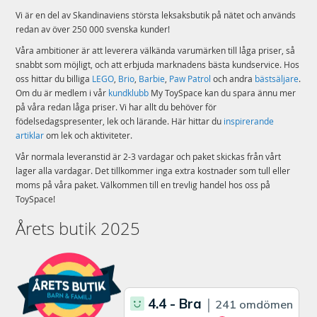
Mer
Vi är en del av Skandinaviens största leksaksbutik på nätet och används
Modell
59220NP
information
redan av över 250 000 svenska kunder!
EAN
6941057452203
Våra ambitioner är att leverera välkända varumärken till låga priser, så
snabbt som möjligt, och att erbjuda marknadens bästa kundservice. Hos
Varumärke
Intex
oss hittar du billiga
LEGO
,
Brio
,
Barbie
,
Paw Patrol
och andra
bästsäljare
.
Om du är medlem i vår
kundklubb
My ToySpace kan du spara ännu mer
på våra redan låga priser. Vi har allt du behöver för
födelsedagspresenter, lek och lärande. Här hittar du
inspirerande
artiklar
om lek och aktiviteter.
Vår normala leveranstid är 2-3 vardagar och paket skickas från vårt
lager alla vardagar. Det tillkommer inga extra kostnader som tull eller
moms på våra paket. Välkommen till en trevlig handel hos oss på
ToySpace!
Årets butik 2025