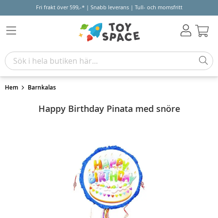
Fri frakt över 599,-* | Snabb leverans | Tull- och momsfritt
Varu
Hem
Barnkalas
Happy Birthday Pinata med snöre