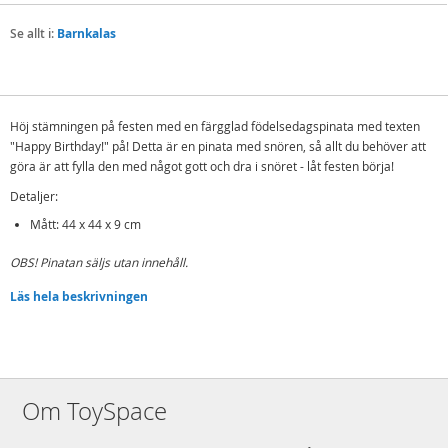
Se allt i:
Barnkalas
Höj stämningen på festen med en färgglad födelsedagspinata med texten
"Happy Birthday!" på! Detta är en pinata med snören, så allt du behöver att
göra är att fylla den med något gott och dra i snöret - låt festen börja!
Detaljer:
Mått: 44 x 44 x 9 cm
OBS! Pinatan säljs utan innehåll.
Mer
Läs hela beskrivningen
Modell
GD-A014-2
information
EAN
7040698715667
Om ToySpace