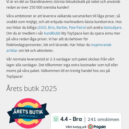
Vi är en del av Skandinaviens största leksaksbutik på nätet och används
redan av över 250 000 svenska kunder!
Våra ambitioner är att leverera välkända varumärken till låga priser, så
snabbt som möjligt, och att erbjuda marknadens bästa kundservice. Hos
oss hittar du billiga
LEGO
,
Brio
,
Barbie
,
Paw Patrol
och andra
bästsäljare
.
Om du är medlem i vår
kundklubb
My ToySpace kan du spara ännu mer
på våra redan låga priser. Vi har allt du behöver för
födelsedagspresenter, lek och lärande. Här hittar du
inspirerande
artiklar
om lek och aktiviteter.
Vår normala leveranstid är 2-3 vardagar och paket skickas från vårt
lager alla vardagar. Det tillkommer inga extra kostnader som tull eller
moms på våra paket. Välkommen till en trevlig handel hos oss på
ToySpace!
Årets butik 2025