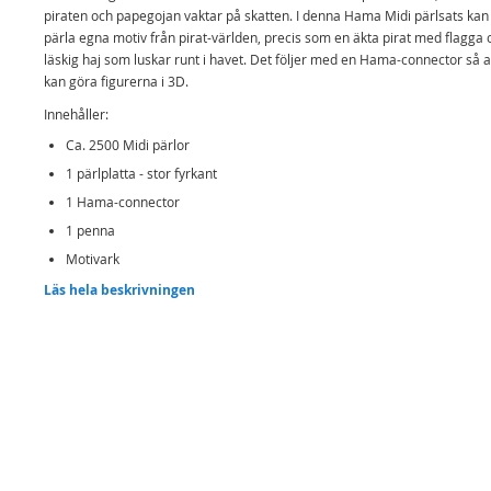
piraten och papegojan vaktar på skatten. I denna Hama Midi pärlsats kan
pärla egna motiv från pirat-världen, precis som en äkta pirat med flagga 
läskig haj som luskar runt i havet. Det följer med en Hama-connector så a
kan göra figurerna i 3D.
Innehåller:
Ca. 2500 Midi pärlor
1 pärlplatta - stor fyrkant
1 Hama-connector
1 penna
Motivark
Instruktioner
Läs hela beskrivningen
Strykpapper
Detaljer:
Rek. ålder: från 5 år
Hama Midi är de populära strykpärlorna som alla barn känner till och som
dem vara kreativa och skapa sina egna mönster och skapelser.
Mer