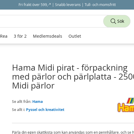
Fri frakt över 599,-* | Snabb leverans | Tull- och momsfritt
Sök
 Rea
3 för 2
Medlemsdeals
Outlet
Hama Midi pirat - förpackning
med pärlor och pärlplatta - 250
Midi pärlor
Se allt från:
Hama
Se allt i:
Pyssel och kreativitet
Pärla din egen skattkista som kan användas som en pennhållare, och se 