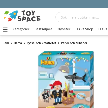
Sök
Kategorier
Bästsäljare
Nyheter
LEGO Shop
LEGO
Hem
Hama
Pyssel och kreativitet
Pärlor och tillbehör