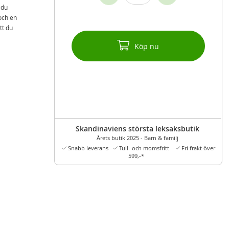
 du
och en
tt du
Köp nu
Skandinaviens största leksaksbutik
Årets butik 2025 - Barn & familj
Snabb leverans
Tull- och momsfritt
Fri frakt över
599,-*
 låter