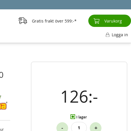
Gratis frakt över
599:-
Varukorg
Logga in
0
126:-
I lager
-
+
hur