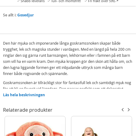
Snabb leverans
Tull- och momsfritt
Fri frakt över 599,-*
Se allt i:
Gosedjur
Den här mjuka och imponerande långa goskramssnoken skapar både
trygghet, lek och magiska stunder i vardagen. Med en längd på hela 200 cm
ringlar den sig gärna runt barnsängen, lekhörnan eller i famnen på ett barn
som vill ha en varm kram. Den mjuka kroppen gör den skön att hålla om, och
den lugna liggande formen ger ett inbjudande uttryck som många barn
finner både rogivande och spännande.
Goskramssnoken är tillräckligt stor för fantasifull lek och samtidigt mjuk nog
för att bli en favorit vid läggdags. Den passar perfekt som ett dekorativt
inslag i barnrummet och tillför en känsla av äventyr och färgglad
Läs hela beskrivningen
personlighet.
Relaterade produkter
Med sin extra längd och mjuka stoppning blir detta ett gosedjur som snabbt
blir en trygg följeslagare – oavsett om det handlar om lek, mys eller en vän
att hålla om när dagen går mot sitt slut.
Innehåller: