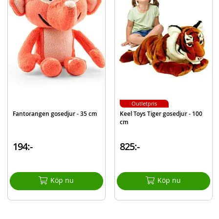
Gosedjursorm - grön
Detaljer:
Mått: 200 cm lång
Ålder: från 1 år
Mer
Modell
581-0610
information
EAN
8710124146424
Outletpris
Fantorangen gosedjur - 35 cm
Keel Toys Tiger gosedjur - 100
cm
194:-
825:-
Köp nu
Köp nu