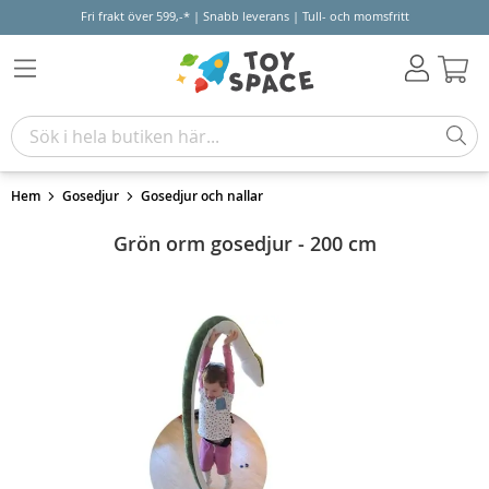
Fri frakt över 599,-* | Snabb leverans | Tull- och momsfritt
Varu
Hem
Gosedjur
Gosedjur och nallar
Grön orm gosedjur - 200 cm