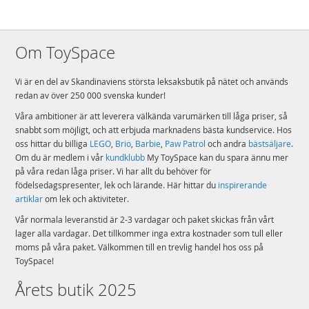
Om ToySpace
Vi är en del av Skandinaviens största leksaksbutik på nätet och används
redan av över 250 000 svenska kunder!
Våra ambitioner är att leverera välkända varumärken till låga priser, så
snabbt som möjligt, och att erbjuda marknadens bästa kundservice. Hos
oss hittar du billiga
LEGO
,
Brio
,
Barbie
,
Paw Patrol
och andra
bästsäljare
.
Om du är medlem i vår
kundklubb
My ToySpace kan du spara ännu mer
på våra redan låga priser. Vi har allt du behöver för
födelsedagspresenter, lek och lärande. Här hittar du
inspirerande
artiklar
om lek och aktiviteter.
Vår normala leveranstid är 2-3 vardagar och paket skickas från vårt
lager alla vardagar. Det tillkommer inga extra kostnader som tull eller
moms på våra paket. Välkommen till en trevlig handel hos oss på
ToySpace!
Årets butik 2025