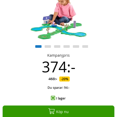
Kampanjpris
374:-
468:-
20%
Du sparar:
94:-
I lager
Köp nu