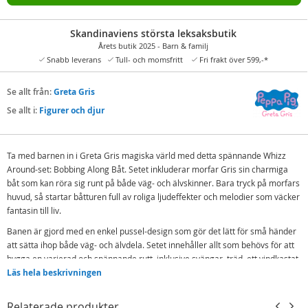
Skandinaviens största leksaksbutik
Årets butik 2025 - Barn & familj
Snabb leverans
Tull- och momsfritt
Fri frakt över 599,-*
Se allt från:
Greta Gris
Se allt i:
Figurer och djur
Ta med barnen in i Greta Gris magiska värld med detta spännande Whizz
Around-set: Bobbing Along Båt. Setet inkluderar morfar Gris sin charmiga
båt som kan röra sig runt på både väg- och älvskinner. Bara tryck på morfars
huvud, så startar båtturen full av roliga ljudeffekter och melodier som väcker
fantasin till liv.
Banen är gjord med en enkel pussel-design som gör det lätt för små händer
att sätta ihop både väg- och älvdela. Setet innehåller allt som behövs för att
bygga en varierad och spännande rutt, inklusive svängar, träd, ett vindkastat
slott och båthus – som alla bidrar till en levande och interaktiv lek.
Läs hela beskrivningen
Great Gris Whizz Around Bobbing Along Båt stimulerar kreativ lek, förbättrar
Relaterade produkter
hand-öga-koordination och finmotorik. Den unika ljud- och rörelsefunktionen