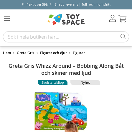
Fri frakt över 599,-* | Snabb leverans | Tull- och momsfritt
Varu
Hem
Greta Gris
Figurer och djur
Figurer
Greta Gris Whizz Around – Bobbing Along Båt
och skiner med ljud
Skolstartsklipp
Nyhet