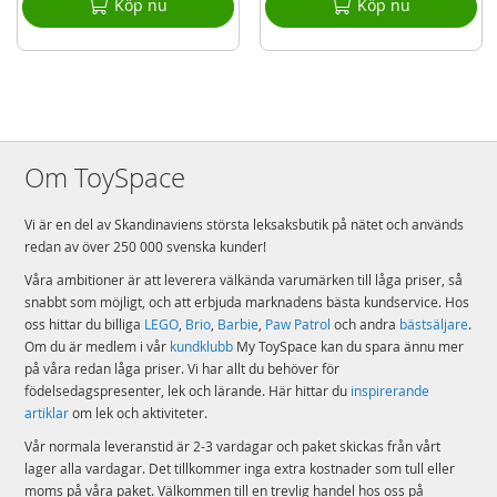
Köp nu
Köp nu
EAN
5029736083458
Varumärke
Greta Gris
Aktuellt
Nyheter
Om ToySpace
Vi är en del av Skandinaviens största leksaksbutik på nätet och används
redan av över 250 000 svenska kunder!
Våra ambitioner är att leverera välkända varumärken till låga priser, så
snabbt som möjligt, och att erbjuda marknadens bästa kundservice. Hos
oss hittar du billiga
LEGO
,
Brio
,
Barbie
,
Paw Patrol
och andra
bästsäljare
.
Om du är medlem i vår
kundklubb
My ToySpace kan du spara ännu mer
på våra redan låga priser. Vi har allt du behöver för
födelsedagspresenter, lek och lärande. Här hittar du
inspirerande
artiklar
om lek och aktiviteter.
Vår normala leveranstid är 2-3 vardagar och paket skickas från vårt
lager alla vardagar. Det tillkommer inga extra kostnader som tull eller
moms på våra paket. Välkommen till en trevlig handel hos oss på