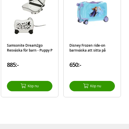
Samsonite Dream2go
Disney Frozen ride-on
Resväska för barn - Puppy P
barnväska att sitta på
885:-
650:-
Köp nu
Köp nu