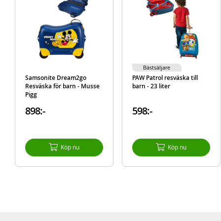
Bästsäljare
Samsonite Dream2go
PAW Patrol resväska till
Resväska för barn - Musse
barn - 23 liter
Pigg
898:-
598:-
Köp nu
Köp nu