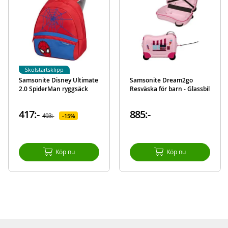
Varumärke
Greta Gris
Skolstartsklipp
Samsonite Disney Ultimate
Samsonite Dream2go
2.0 SpiderMan ryggsäck
Resväska för barn - Glassbil
417:-
885:-
493:-
15%
Köp nu
Köp nu