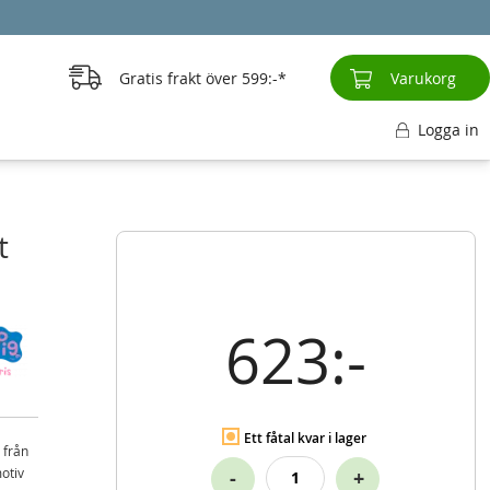
Gratis frakt över
599:-
Varukorg
Logga in
t
623:-
Ett fåtal kvar i lager
 från
otiv
-
+