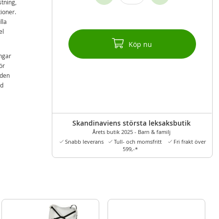
tning,
ioner.
lla
el
Köp nu
ingar
ör
 den
ad
Skandinaviens största leksaksbutik
Årets butik 2025 - Barn & familj
Snabb leverans
Tull- och momsfritt
Fri frakt över
599,-*