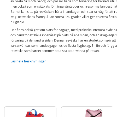
av Greta Gris och Georg, och passar både som förvaring för barnets utrus
men också som en sittplats för långa väntetider och resor mellan destinat
Barnet kan sitta på resväskan, hålla i handtagen och sparka iväg för att ru
iväg. Resväskans framhjul kan rotera 360 grader vilket ger en extra flexib
rullglädje.
Här finns också gott om plats för bagage, med praktiska interiöra avdeln
och band för att hålla innehållet på plats på ena sidan, och en dragkedja f
förvaring på den andra sidan. Denna resväska har en storlek som gör att
kan användas som handbagage hos de flesta flygbolag. En fin och färggl
resväska som barnet kommer att älska att använda på resan.
Innehåller:
Läs hela beskrivningen
Greta Gris sitta-på väska
Detaljer:
Mått: ca. 47 x 23 x 32 cm (LxBxH)
Max brukarvikt: 50 kg
Ålder: från 3 år
Mer
Modell
PIPA7659
information
EAN
4043946310020