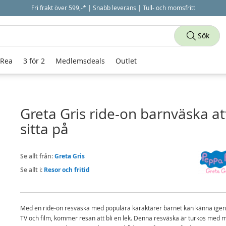
Fri frakt över 599,-* | Snabb leverans | Tull- och momsfritt
Sök
 Rea
3 för 2
Medlemsdeals
Outlet
Greta Gris ride-on barnväska at
sitta på
Se allt från:
Greta Gris
Se allt i:
Resor och fritid
Med en ride-on resväska med populära karaktärer barnet kan känna igen
TV och film, kommer resan att bli en lek. Denna resväska är turkos med m