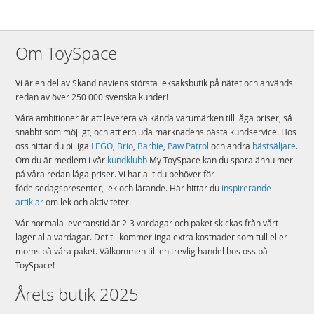
Om ToySpace
Vi är en del av Skandinaviens största leksaksbutik på nätet och används
redan av över 250 000 svenska kunder!
Våra ambitioner är att leverera välkända varumärken till låga priser, så
snabbt som möjligt, och att erbjuda marknadens bästa kundservice. Hos
oss hittar du billiga
LEGO
,
Brio
,
Barbie
,
Paw Patrol
och andra
bästsäljare
.
Om du är medlem i vår
kundklubb
My ToySpace kan du spara ännu mer
på våra redan låga priser. Vi har allt du behöver för
födelsedagspresenter, lek och lärande. Här hittar du
inspirerande
artiklar
om lek och aktiviteter.
Vår normala leveranstid är 2-3 vardagar och paket skickas från vårt
lager alla vardagar. Det tillkommer inga extra kostnader som tull eller
moms på våra paket. Välkommen till en trevlig handel hos oss på
ToySpace!
Årets butik 2025