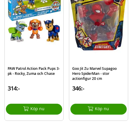
Längd Glider: 10 cm
Batterikrav: 2 x AAA-batterier (ingår ej)
Rek ålder: från 8 år
Mer
Modell
922-0650
information
EAN
191726389965
Varumärke
Fortnite
PAW Patrol Action Pack Pups 3-
Goo Jit Zu Marvel Supagoo
pk - Rocky, Zuma och Chase
Hero SpiderMan - stor
actionfigur 20 cm
314:-
346:-
Köp nu
Köp nu