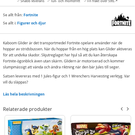
Snabb leverans
Tull- och momsfritt
Fri frakt över 599,-*
Se allt från:
Fortnite
Se allt i:
Figurer och djur
Kaboom Glider är det transportmedel Fortnite-spelare använder när de
hoppar av stridsbussen. När du hoppar från en hög plats kan Glider aktiveras
för att undvika skador. Skjutreglaget har hjul så att du kan återskapa
Fortnite-ögonblick även utan skärm. Glidern är motoriserad och kommer
slumpmässigt att vända och ändra riktning när den bär Jules till seger.
Satsen levereras med 1 Jules-figur och 1 Wrenchers Harvesting verktyg. Var
vill du släppas?
Innehåll:
Läs hela beskrivningen
1 Kaboom Glider
1 Jules-figur
Relaterade produkter
1 Wrenchers Harvesting verktyg
Detaljer:
Höjd figur: 10 cm