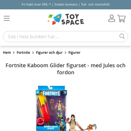
Fri frakt över 599,-* | Snabb leverans | Tull- och momsfritt
Varu
Hem
Fortnite
Figurer och djur
Figurer
Fortnite Kaboom Glider figurset - med Jules och
fordon