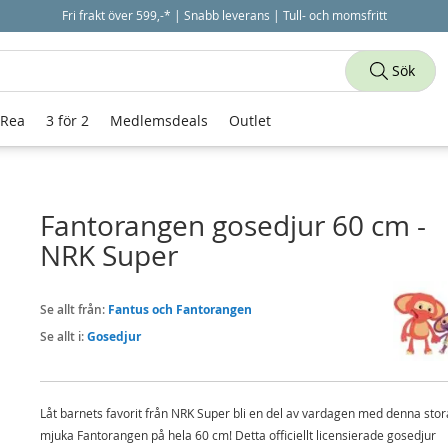
Fri frakt över 599,-* | Snabb leverans | Tull- och momsfritt
Sök
 Rea
3 för 2
Medlemsdeals
Outlet
Fantorangen gosedjur 60 cm -
NRK Super
Se allt från:
Fantus och Fantorangen
Se allt i:
Gosedjur
Låt barnets favorit från NRK Super bli en del av vardagen med denna stor
mjuka Fantorangen på hela 60 cm! Detta officiellt licensierade gosedjur