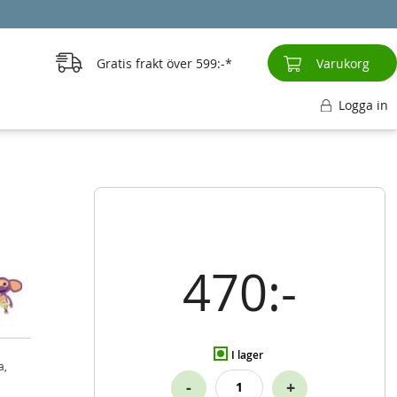
Gratis frakt över
599:-
Varukorg
Logga in
470:-
I lager
a,
-
+