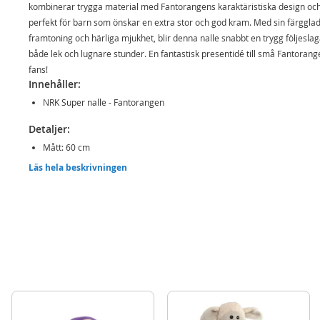
kombinerar trygga material med Fantorangens karaktäristiska design och
perfekt för barn som önskar en extra stor och god kram. Med sin färggla
framtoning och härliga mjukhet, blir denna nalle snabbt en trygg följeslag
både lek och lugnare stunder. En fantastisk presentidé till små Fantorang
fans!
Innehåller:
NRK Super nalle - Fantorangen
Detaljer:
Mått: 60 cm
Officiell licensprodukt från NRK Super
Läs hela beskrivningen
Ålder: från 1 år
Mer
Modell
112046
information
EAN
7027260020466
Varumärke
Fantus och Fantorangen