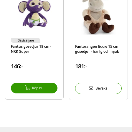
Bästsäljare
Fantus gosedjur 18 cm -
Fantorangen Eddie 15 cm
NRK Super
gosedjur - härlig och mjuk
146:-
181:-
Köp nu
Bevaka