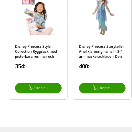
Disney Princess Style
Disney Princess Storyteller
Collection Ryggsäck med
Ariel klänning - small - 3-4
justerbara remmar och
år - maskeradkläder- Den
tillbehör
lilla sjöjungfrun blå och lila
354:-
400:-
sjöjungfruklänning
Köp nu
Köp nu