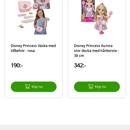
EAN
192995214750
Varumärke
Disney Princess
Disney Princess Väska med
Disney Princess Aurora
tillbehör - rosa
stor docka med hårborste -
38 cm
190:-
342:-
Köp nu
Köp nu