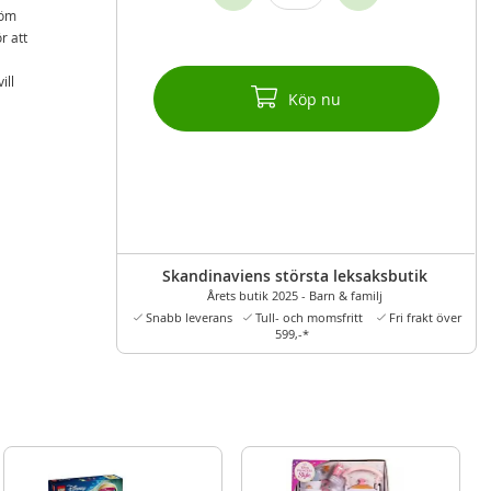
röm
r att
ill
Köp nu
Skandinaviens största leksaksbutik
Årets butik 2025 - Barn & familj
Snabb leverans
Tull- och momsfritt
Fri frakt över
599,-*