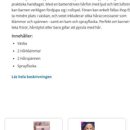
praktiska handtaget. Med en batteridriven hårfön med ljud och lätt luftst
kan barnen verkligen fördjupa sig i rollspel. Fönen kan enkelt fällas ihop fö
ta mindre plats i väskan, och setet inkluderar olika håraccessoarer som
klämmor och spännen - samt en kam och sprayflaska. Perfekt om barnet v
leka frisör, hårstylist eller bara gillar att pyssla med hår.
Innehåller:
Väska
2 Hårklämmor
2 Hårspännen
Sprayflaska
Kam
Läs hela beskrivningen
Batteridriven hårfön
Detaljer:
Batterikrav: 2 x AAA-batterier (ingår ej)
Ålder: Från 3 år
Mer
Modell
226114
information