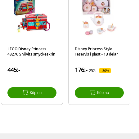
LEGO Disney Princess
Disney Princess Style
43276 Snövits smyckeskrin
Teservis i plast - 13 delar
445:-
176:-
252:-
30%
Köp nu
Köp nu