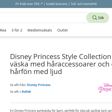
Fri frakt över 599,-* | Snabb leverans | Tull- och momsfritt
Sök
 Rea
3 för 2
Medlemsdeals
Outlet
Disney Princess Style Collection
väska med håraccessoarer och
hårfön med ljud
Se allt från:
Disney Princess
Se allt i:
Rollek
En Disney Princess pyntväska för barn, perfekt för skoj på språng tack va