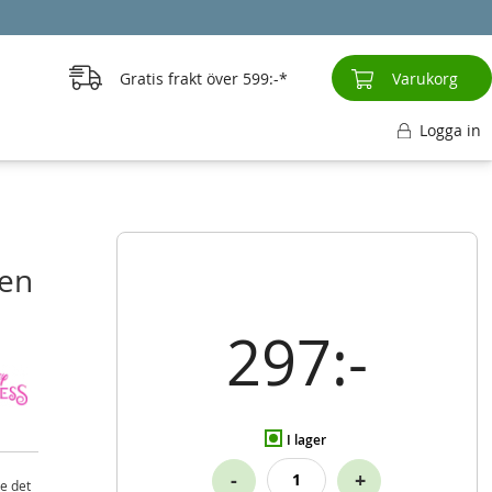
Gratis frakt över
599:-
Varukorg
Logga in
 en
297:-
I lager
-
+
re det